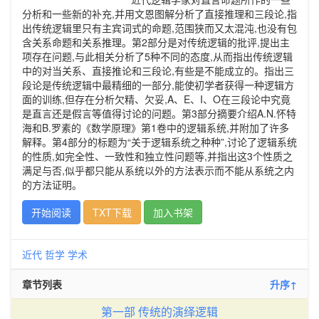
分析和一些新的补充,并用文恩图解分析了直接推理和三段论,指
出传统逻辑里只有主宾词式的命题,范围狭而又太混沌,也没有包
含关系命题和关系推理。第2部分是对传统逻辑的批评,提出主
项存在问题,与此相关分析了5种不同的态度,从而指出传统逻辑
中的对当关系、直接推论和三段论,有些是不能成立的。指出三
段论是传统逻辑中最精细的一部分,能使初学者获得一种逻辑方
面的训练,但存在分析欠精、欠妥,A、E、I、O在三段论中究竟
是直言还是假言等值得讨论的问题。第3部分摘要介绍A.N.怀特
海和B.罗素的《数学原理》第1卷中的逻辑系统,并附加了许多
解释。第4部分的标题为“关于逻辑系统之种种”,讨论了逻辑系统
的性质,如完全性、一致性和独立性问题等,并指出这3个性质之
满足与否,似乎都只能从系统以外的方法表示而不能从系统之内
的方法证明。
开始阅读
TXT下载
加入书架
近代
哲学
学术
章节列表
升序↑
第一部 传统的演绎逻辑