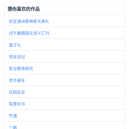
猜你喜欢的作品
钦定满洲祭神祭天典礼
戊午暑期国文讲义汇刊
童子礼
师友谈记
职业教育研究
老牛破车
在园杂志
陈旉农书
竹谱
三略