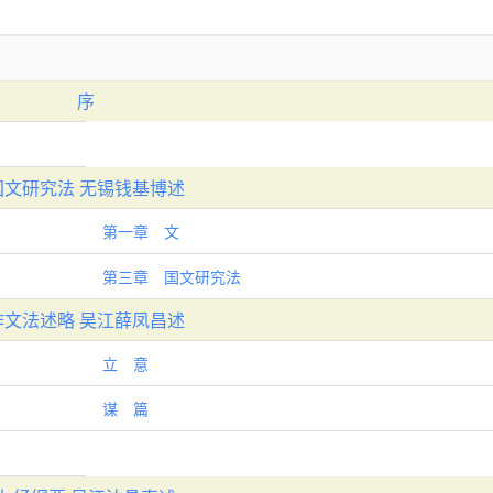
序
国文研究法 无锡钱基博述
第一章 文
第三章 国文研究法
作文法述略 吴江薛凤昌述
立 意
谋 篇