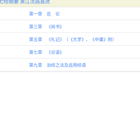
七经纲要 吴江沈昌直述
第一章 总 论
第三章 《尚书》
第五章 《礼记》（《大学》、《中庸》附）
第七章 《论语》
第九章 治经之法及运用经语