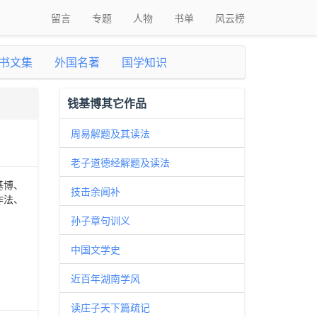
留言
专题
人物
书单
风云榜
书文集
外国名著
国学知识
钱基博其它作品
周易解题及其读法
老子道德经解题及读法
基博、
技击余闻补
作法、
孙子章句训义
中国文学史
近百年湖南学风
读庄子天下篇疏记