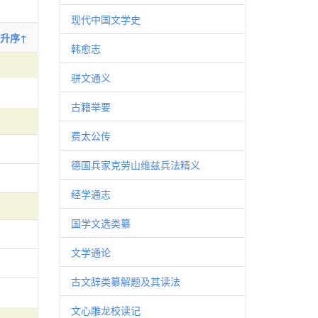
现代中国文学史
升序↑
韩愈志
骈文通义
古籍举要
费太公传
德国兵家克劳山维兹兵法精义
经学通志
国学文选类纂
文学通论
古文辞类纂解题及其读法
文心雕龙校读记