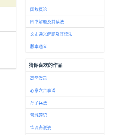
国故概论
四书解题及其读法
文史通义解题及其读法
版本通义
猜你喜欢的作品
高斋漫录
心意六合拳谱
孙子兵法
管城硕记
饮流斋说瓷