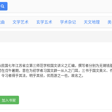
戏曲
文学艺术
玄学五术
学术杂记
天文地理
类
博
乃民国七年江苏省立第三师范学校国文讲义之汇编，撰写者分别为无锡钱
时在戊午暑期，意在为初学者习国文辟一从入之门耳，三书于国文奥义、
，令习者得乎其法，明乎其径，优而游之一也，故名之。
加入书架