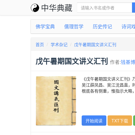
中华典藏
佛学宝典
儒理哲学
历史传记
诗词
首页
学术杂记
戊午暑期国文讲义汇刊
戊午暑期国文讲义汇刊
作者:
钱基
《戊午暑期国文讲义汇刊》
吴江薛凤昌、吴江沈昌直，
根底各有侧重，惟指示大略
开始阅读
TXT下载