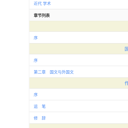
近代
学术
章节列表
序
序
第二章 国文与外国文
序
运 笔
修 辞