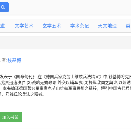
戏曲
文学艺术
玄学五术
学术杂记
天文地理
类
作者:
钱基博
8年间发表于《国命旬刊》,在《德国兵家克劳山维兹兵法精义》中,钱基博将克
,尤贵迅速决胜;(2)战略无妨政略,外交以辅军事;(3)操纵敌国之舆论,以煽
解。本书编译德国著名军事家克劳山维兹军事思想之精粹，博引中国古代兵
奥，乃钱氏论兵法之精者。
加入书架