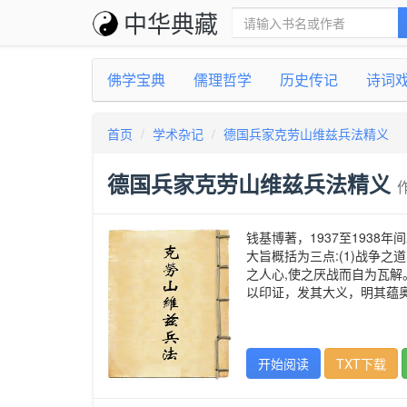
中华典藏
佛学宝典
儒理哲学
历史传记
诗词
首页
学术杂记
德国兵家克劳山维兹兵法精义
德国兵家克劳山维兹兵法精义
钱基博著，1937至193
大旨概括为三点:(1)战争之道
之人心,使之厌战而自为瓦
以印证，发其大义，明其蕴
开始阅读
TXT下载