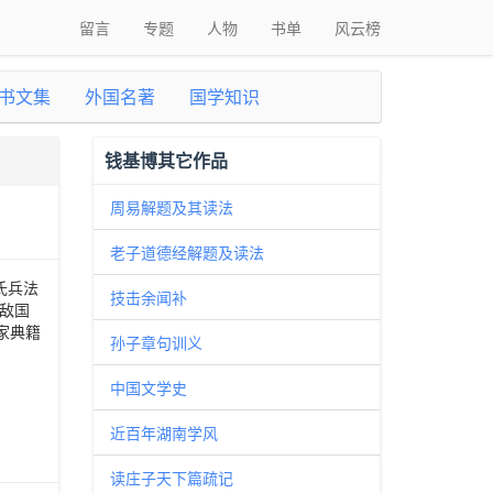
留言
专题
人物
书单
风云榜
书文集
外国名著
国学知识
钱基博其它作品
周易解题及其读法
老子道德经解题及读法
氏兵法
技击余闻补
诱敌国
家典籍
孙子章句训义
中国文学史
近百年湖南学风
读庄子天下篇疏记