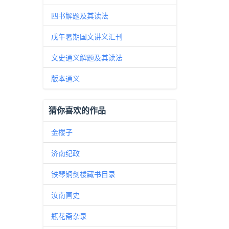
四书解题及其读法
戊午暑期国文讲义汇刊
文史通义解题及其读法
版本通义
猜你喜欢的作品
金楼子
济南纪政
铁琴铜剑楼藏书目录
汝南圃史
瓶花斋杂录