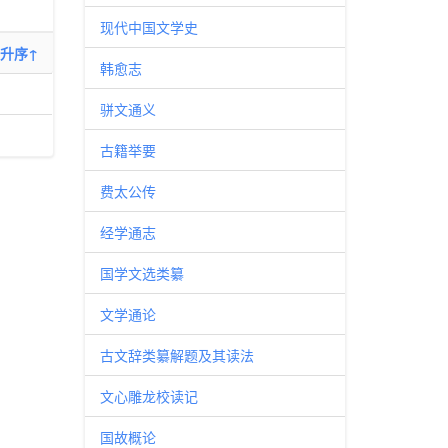
现代中国文学史
升序↑
韩愈志
骈文通义
古籍举要
费太公传
经学通志
国学文选类纂
文学通论
古文辞类纂解题及其读法
文心雕龙校读记
国故概论