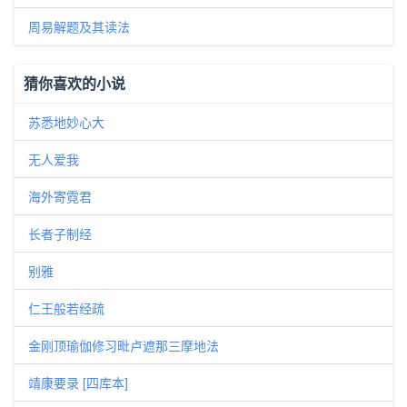
周易解题及其读法
猜你喜欢的小说
苏悉地妙心大
无人爱我
海外寄霓君
长者子制经
别雅
仁王般若经疏
金刚顶瑜伽修习毗卢遮那三摩地法
靖康要录 [四库本]