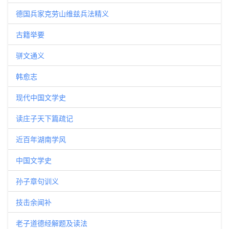
德国兵家克劳山维兹兵法精义
古籍举要
骈文通义
韩愈志
现代中国文学史
读庄子天下篇疏记
近百年湖南学风
中国文学史
孙子章句训义
技击余闻补
老子道德经解题及读法