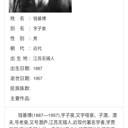
姓名:
钱基博
别名:
字子泉
性别:
男
朝代:
近代
出生地:
江苏无锡人
出生日期:
1887
逝世日期:
1957
民族族群:
主要作品:
钱基博(1887—1957),字子泉,又字哑泉、子潜、潜
夫,号老泉,又号潜庐,江苏无锡人,近现代著名学者,学贯