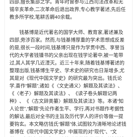
四部,擅长集部之学。青年时曾参与江西司法改革和无
锡辛亥革命,二次革命后退出政界,专心教学著述,先后任
教多所学校,笔耕舌耨40余载。
钱基博是近代著名的国学大师、教育家,著述兼及
四部,旁涉百家。然而,与钱基博厚重的学术思想成反差
的是,很长一段时间,钱基博只是作为学贯中西、享誉当
代的大学者钱锺书的父亲出现在钱学论著中,被一笔带
过,其人其学几近湮灭。近三十年来,随着钱基博著述的
整理出版,钱基博生平史、学术史的研究也日渐增多,尤
其是对《现代中国文学史》的研究最为突出。钱氏论
学,喜作“解题”,诸如《〈文史通义〉解题及其读法》、
《〈老子〉解题及其读法》、《读子卷头解题记两
种》、《〈古文辞类纂〉解题及其读法》等。本诸“知
人论世”,“解题”先论作者生平、学行,再对书题作考据性
的解诂,最后对全书的主旨及历代学人的评价等做一提
要钩玄。本文略仿钱氏“解题”体,试图较为清晰地论述钱
基博在《现代中国文学史》中展现的对“现代”、“文