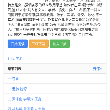
特点是突出强调各家的经世致用思想,如作者在第9篇“余论”中所
云,这17人中“其人有文人、学者、循吏、良相、名将,不一其人,
而同归于好学深思;其事涉教育、政治、军谋、外交、欧化,不一
其术,而莫非以辅世长民”。作者写作此书之宗旨也是为了激励
今人:“张皇湖南,而不为湖南,为天下;诵说先贤,而不为先贤,为今
人。”抗日战争时期由兰田袖珍书店和安化桥头河求知书店印
行,1985年岳麓书社将此书与李肖聃《湘学略》合刊重版。
开始阅读
TXT下载
加入书架
近代
学术
章节列表
升序↑
一 导言
二 汤鹏 魏源
三 罗泽南 李续宾 王錱
四 胡林翼 曾国藩 左宗棠