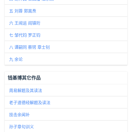
五 刘蓉 郭嵩焘
六 王闿运 阎镇珩
七 邹代钧 罗正钧
八 谭嗣同 蔡锷 章士钊
九 余论
钱基博其它作品
周易解题及其读法
老子道德经解题及读法
技击余闻补
孙子章句训义