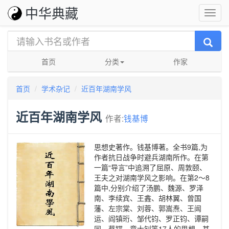
中华典藏
首页
分类
作家
首页
学术杂记
近百年湖南学风
近百年湖南学风
作者:
钱基博
思想史著作。钱基博著。全书9篇,为
作者抗日战争时避兵湖南所作。在第
一篇“导言”中追溯了屈原、周敦颐、
王夫之对湖南学风之影响。在第2～8
篇中,分别介绍了汤鹏、魏源、罗泽
南、李续宾、王錱、胡林翼、曾国
藩、左宗棠、刘蓉、郭嵩焘、王闿
运、阎镇珩、邹代钧、罗正钧、谭嗣
同、蔡锷、章士钊等17人的思想。其