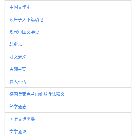
中国文学史
读庄子天下篇疏记
现代中国文学史
韩愈志
骈文通义
古籍举要
费太公传
德国兵家克劳山维兹兵法精义
经学通志
国学文选类纂
文学通论