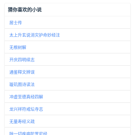
猜你喜欢的小说
居士传
太上升玄说消灾护命妙经注
无根树解
开庆四明续志
通鉴释文辨误
璇玑图诗读法
冲虚至德真经四解
龙兴祥符戒坛寺志
无量寿经义疏
除一切疾病陀罗尼经