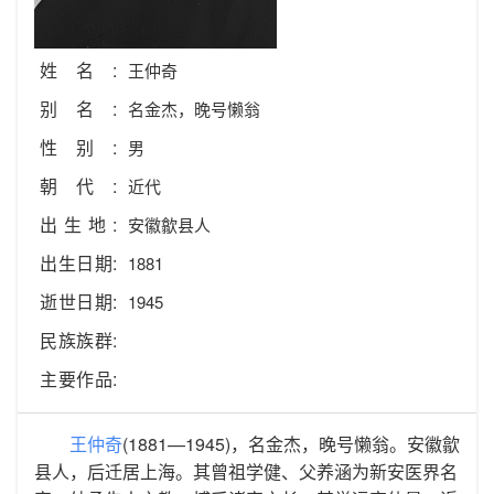
姓名:
王仲奇
别名:
名金杰，晚号懒翁
性别:
男
朝代:
近代
出生地:
安徽歙县人
出生日期:
1881
逝世日期:
1945
民族族群:
主要作品:
王仲奇
(1881—1945)，名金杰，晚号懒翁。安徽歙
县人，后迁居上海。其曾祖学健、父养涵为新安医界名