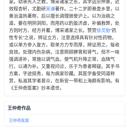
家。幼承先人之教，博采诸家之长，其学远宗仲景，近
效程杏轩，尤勤研
吴谦
著作。二十二岁即悬壶乡里，以
善治温热著称，后以擅长调理驰誉沪上。以为治病之
道，要在明阴洞阳，而用药以酌盈济虚，补偏救弊，处
方则时方、经方并蓄，博采诸家之长。赞赏
徐灵胎
“药
性专长”之说，辨证立方，注意选择具有针对性药物，
或以单方参入复方，取单方力专而厚，辨证用之，每收
良效。处理内伤杂病，注意照顾脾胃和肾气，但不一味
强调进补，常施以调气血，使气机升降正常，血随气
行，以通为补。又重视问诊，乐于为患者释疑。其手书
方案，字迹挺秀，每为病家珍藏。其医学备受同道称
赏，私淑其学者甚众，在新安一带和上海颇有影响。有
《王仲奇医案》抄本遗世。
王仲奇作品
王仲奇医案