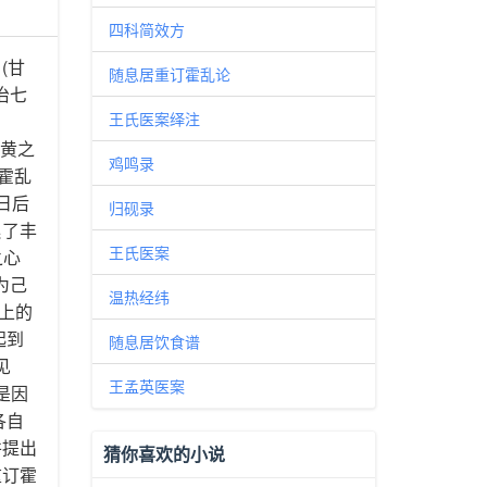
四科简效方
(甘
随息居重订霍乱论
同治七
王氏医案绎注
岐黄之
鸡鸣录
订霍乱
为日后
归砚录
累了丰
王氏医案
之心
为己
温热经纬
术上的
起到
随息居饮食谱
见
王孟英医案
是因
各自
并提出
猜你喜欢的小说
重订霍