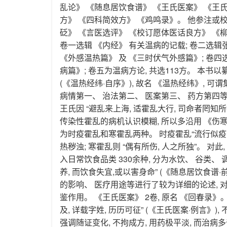
乱论》 《随息居饮食谱》 《王氏医案》 《王
方》 《四科简效方》 《鸡鸣录》。 他参注或
砭》 《言医选评》 《校订愿体医话良方》 《柳
卷一选辑 《内经》 有关温病的记载; 卷二选辑
《外感温热篇》 及 《三时伏气外感篇》; 卷四
病篇》; 卷五为温病方论, 共选113方。 本书以
(《温热经纬·自序》), 故名 《温热经纬》, 
病情第一、 治法第二、 医案第三、 药方第四
王氏因 “避乱来上海, 适霍乱大行, 司命者罔知所
传染性霍乱的病机认识模糊, 所以多沿用 《伤寒
为时疫霍乱和寒霍乱两种。 时疫霍乱“流行似疫, 
热秽浊; 寒霍乱则 “偶有所伤, 人之所独”。 
入日常饮食品类 330余种, 分为水饮、 谷类、 
养, 而饮食失宜,或以害身命” (《随息居饮食谱
的影响、 医疗用途等进行了较为详细的论述,
鉴作用。 《王氏医案》 2卷, 原名 《回春录
及, 详载字姓, 历历可征” (《王氏医案·例言》)
强调随证变化, 不拘成方, 用药极平淡, 而治病