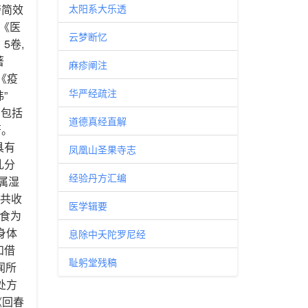
斋简效
太阳系大乐透
 《医
云梦断忆
5卷,
著
麻疹阐注
《疫
华严经疏注
”
 包括
道德真经直解
著。
具有
凤凰山圣果寺志
乱分
经验丹方汇编
质属湿
 共收
医学辑要
以食为
身体
息除中夭陀罗尼经
和借
耻躬堂残稿
闻所
 处方
《回春