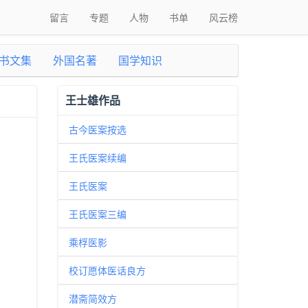
留言
专题
人物
书单
风云榜
书文集
外国名著
国学知识
王士雄作品
古今医案按选
王氏医案续编
王氏医案
王氏医案三编
乘桴医影
校订愿体医话良方
潜斋简效方