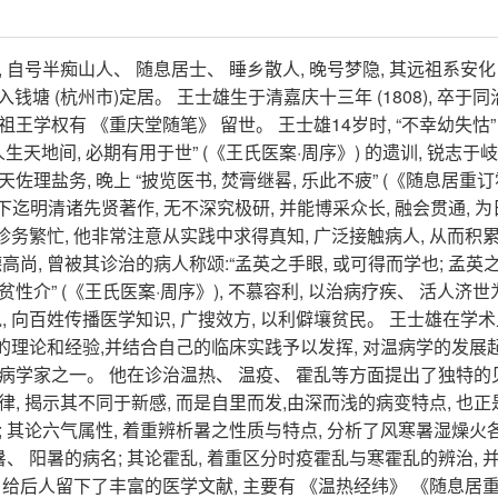
斋, 自号半痴山人、 随息居士、 睡乡散人, 晚号梦隐, 其远祖系安化 
迁入钱塘 (杭州市)定居。 王士雄生于清嘉庆十三年 (1808), 卒于
, 曾祖王学权有 《重庆堂随笔》 留世。 王士雄14岁时, “不幸幼失怙”
人生天地间, 必期有用于世” (《王氏医案·周序》) 的遗训, 锐志于
天佐理盐务, 晚上 “披览医书, 焚膏继晷, 乐此不疲” (《随息居重
, 下迄明清诸先贤著作, 无不深究极研, 并能博采众长, 融会贯通, 
务繁忙, 他非常注意从实践中求得真知, 广泛接触病人, 从而积
尚, 曾被其诊治的病人称颂:“孟英之手眼, 或可得而学也; 孟英
家贫性介” (《王氏医案·周序》), 不慕容利, 以治病疗疾、 活人济世
, 向百姓传播医学知识, 广搜效方, 以利僻壤贫民。 王士雄在学
的理论和经验,并结合自己的临床实践予以发挥, 对温病学的发展
病学家之一。 他在诊治温热、 温疫、 霍乱等方面提出了独特的
, 揭示其不同于新感, 而是自里而发,由深而浅的病变特点, 也正
 其论六气属性, 着重辨析暑之性质与特点, 分析了风寒暑湿燥火
暑、 阳暑的病名; 其论霍乱, 着重区分时疫霍乱与寒霍乱的辨治, 
 给后人留下了丰富的医学文献, 主要有 《温热经纬》 《随息居