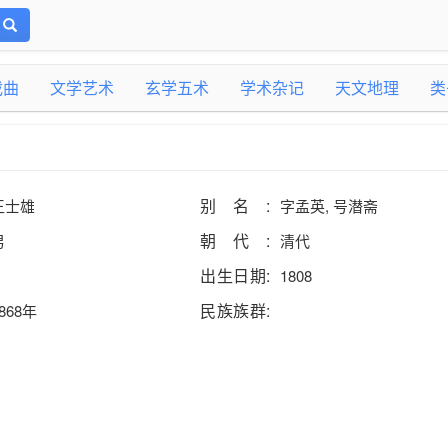
戏曲
文学艺术
玄学五术
学术杂记
天文地理
类
别名:
王士雄
字孟英, 号潜斋
朝代:
男
清代
出生日期:
1808
民族族群:
868年