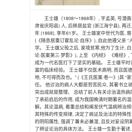
王士雄（1808～1868年）, 字孟英, 号潜
肃省庆阳县) 人, 后移居盐官 (浙江海宁县), 再
年 (1868), 享年61岁。 王士雄家中世代为医
(《随息居重订霍乱论·自序》), 自此他遵父亲 “
学。 王士雄父殁之后, 家境贫寒,他为了生计, 白
论·医案第三·梦影》), 上至 《内经》 《难经》
成为一代名医打下了坚实的基础。 王士雄平时诊
富的临床经验。 王士雄不仅医术高明, 而且医德高
地, 不可得而及也。” (《王氏医案·卷一》)其 “
任。 他诊治的病人大都是劳苦民众, 其著书立说
突出成就是整理、 总结了前人有关诊治温热病
了承前启后的作用, 成为我国晚清时期著名的温
解。其论温病, 着重总结和阐发伏气温病辨治规律
其特殊的传变规律, 决定了病证及治法的特殊性;
的阴阳属性, 强调了暑未必兼湿, 且反对妄设阴
了辨证论治的具体方法。 王士雄一生勤于著述,