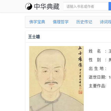
中华典藏
佛学宝典
儒理哲学
历史传记
诗词
王士雄
姓名:
性别:
出生地:
逝世日期:
1
主要作品: