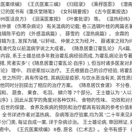
氏医案续编》 《王氏医案三编》 《归砚录》 《乘桴医影》 《潜
校订的医书有《重庆堂随笔》 《女科辑要按》 《古今医案按选》
州医话良方》 《洄溪医案按》 《叶案批谬》 等。 《温热经纬》 
张仲景 《伤寒杂病论》 有关温病的记载; 卷三选辑叶桂的两篇名
选辑陈平伯的 《外感温病篇》、 薛雪的 《湿热病篇》、 余霖的 
纂辑为主, 发挥为辅, “以轩岐、 仲景之文为经,叶、 薛诸家之辩为纬
可谓集清代及以前温病学说之大成者。 《随息居重订霍乱论》 凡4篇,
等内容, 系王士雄总结多年救治霍乱病经验而成, 为霍乱病论治专
措, 死者实多” (《随息居重订霍乱论·自序》), 但当时诸多医家对
论》 理中、 四逆辈加以治疗。 王氏根据自己的诊疗经验, 将霍
世之所同”, 具有传染性, 其病因是疫邪, 与饮水恶浊有关, 其性
对此, 他同时分别提出了相应的治疗方案。 《随息居饮食谱》 不分卷,
调和、 蔬食、 果食、 毛羽、 鳞介等 7个部分。 王士雄认为 “人
·前序》), 因此从医学的角度对各种饮料、 食物的性味、 功效和对
 对后世的保健、 食养及疾病的预防和治疗都具有较高的参考价值
》。 全书详述作者对温热病、 杂病等治疗验案,均为其 “二十年来见
, 不分门类, 每证自成一案, 详于杂病诊治。 王士雄论病, 审因辨证,
多奇中。 《王氏医案续编》 8卷, 原名 《仁术志》。 全书有感于 