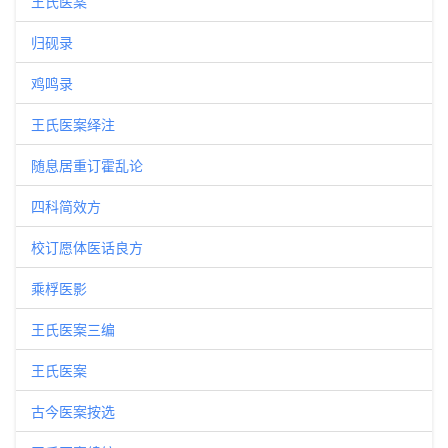
王氏医案
归砚录
鸡鸣录
王氏医案绎注
随息居重订霍乱论
四科简效方
校订愿体医话良方
乘桴医影
王氏医案三编
王氏医案
古今医案按选