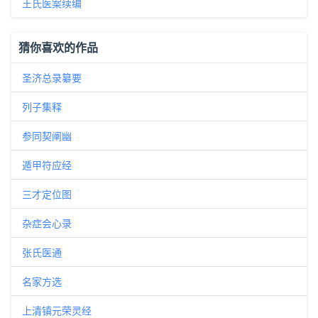
王氏医案续编
猜你喜欢的作品
圣济总录纂要
列子集释
参同契阐幽
遁甲符应经
三才定位图
杂症会心录
张氏医通
名家方选
上清镇元荣灵经