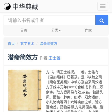
中华典藏
首页
分类
作家
首页
玄学五术
潜斋简效方
潜斋简效方
作者:
王士雄
方书。清王士雄撰。一卷。士雄有
《温热经纬》已著录。是书以魏之琇
《续名医类案》中单方及自采简效诸
方于咸丰元年(1851)合编成书,约二万
余字。取方皆简易有效,故名。包括头
风、面皱、肺痈、痰哮、妇女诸病、
小儿诸病等四十六种疾病之单、验方
百余首。药物易得,方法简便实用。后
附潘志裘之《救急良方》。有中暑、