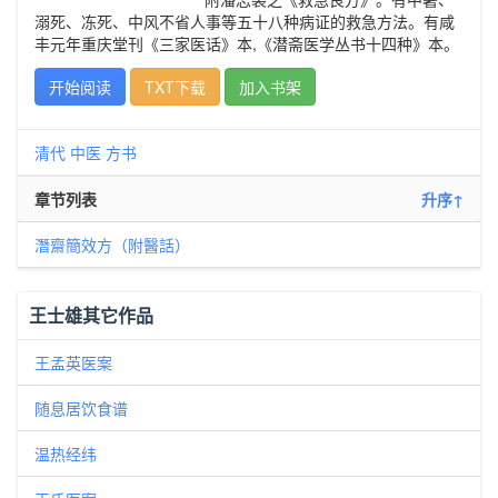
溺死、冻死、中风不省人事等五十八种病证的救急方法。有咸
丰元年重庆堂刊《三家医话》本,《潜斋医学丛书十四种》本。
开始阅读
TXT下载
加入书架
清代
中医
方书
章节列表
升序↑
潛齋簡效方（附醫話）
王士雄其它作品
王孟英医案
随息居饮食谱
温热经纬