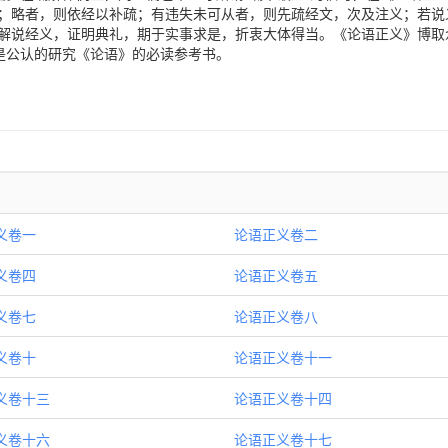
经；略者，则依经以补疏；有违失未可从者，则先疏经文，次及注义；若说
，解说经义，证明典礼，期于实事求是，折衷大体得当。《论语正义》博取
是公认的研究《论语》的必读参考书。
义卷一
论语正义卷二
义卷四
论语正义卷五
义卷七
论语正义卷八
义卷十
论语正义卷十一
义卷十三
论语正义卷十四
义卷十六
论语正义卷十七