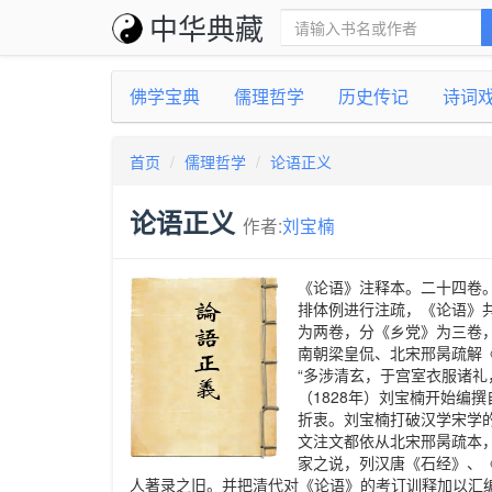
中华典藏
佛学宝典
儒理哲学
历史传记
诗词
首页
儒理哲学
论语正义
论语正义
作者:
刘宝楠
《论语》注释本。二十四卷。
排体例进行注疏，《论语》
为两卷，分《乡党》为三卷
南朝梁皇侃、北宋邢昺疏解
“多涉清玄，于宫室衣服诸礼
（1828年）刘宝楠开始编
折衷。刘宝楠打破汉学宋学
文注文都依从北宋邢昺疏本
家之说，列汉唐《石经》、
人著录之旧。并把清代对《论语》的考订训释加以汇编