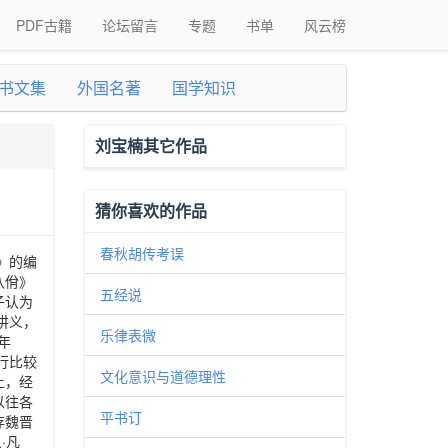
PDF古籍
论坛留言
专题
书单
风云榜
书文集
外国名著
国学知识
刘宝楠其它作品
猜你喜欢的作品
春秋胡传考误
》的编
八佾》
五经说
子认为
讲义，
乐律表微
年
行比较
文化意识与道德理性
上，经
以往各
平书订
存魏晋
·凡