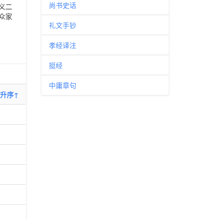
尚书史话
义二
众家
礼文手钞
孝经译注
挺经
中庸章句
升序↑