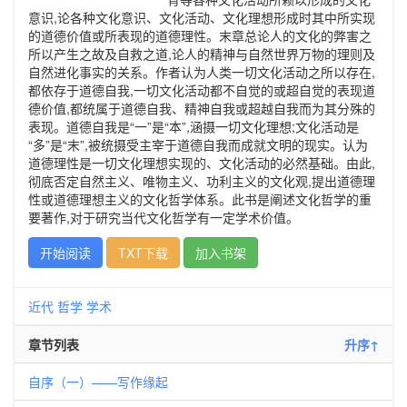
意识,论各种文化意识、文化活动、文化理想形成时其中所实现
的道德价值或所表现的道德理性。末章总论人的文化的弊害之
所以产生之故及自救之道,论人的精神与自然世界万物的理则及
自然进化事实的关系。作者认为人类一切文化活动之所以存在,
都依存于道德自我,一切文化活动都不自觉的或超自觉的表现道
德价值,都统属于道德自我、精神自我或超越自我而为其分殊的
表现。道德自我是“一”是“本”,涵摄一切文化理想;文化活动是
“多”是“末”,被统摄受主宰于道德自我而成就文明的现实。认为
道德理性是一切文化理想实现的、文化活动的必然基础。由此,
彻底否定自然主义、唯物主义、功利主义的文化观,提出道德理
性或道德理想主义的文化哲学体系。此书是阐述文化哲学的重
要著作,对于研究当代文化哲学有一定学术价值。
开始阅读
TXT下载
加入书架
近代
哲学
学术
章节列表
升序↑
自序（一）——写作缘起