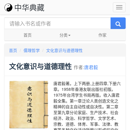
中华典藏
首页
分类
作家
首页
儒理哲学
文化意识与道德理性
文化意识与道德理性
作者:
唐君毅
唐君毅著。上下两册,上册四章,下册六
章。1958年香港友联出版社初版。
1975年台湾学生书局再版。收入唐君
毅全集。第一章泛论人类创造文化之
精神的自主自动性或自决性。第二章
至第九章分论家庭、生产技术、社会
经济、政治、科学哲学、文学艺术、
宗教、道德、体育、军事、法律、教
育等各种文化活动所赖以形成的文化