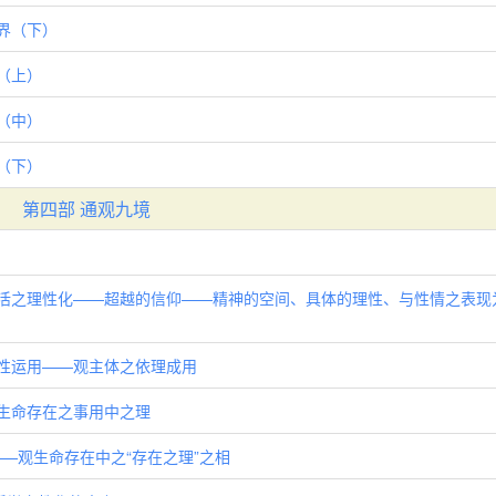
界（下）
（上）
（中）
（下）
第四部 通观九境
生活之理性化——超越的信仰——精神的空间、具体的理性、与性情之表现
性运用——观主体之依理成用
生命存在之事用中之理
——观生命存在中之“存在之理”之相