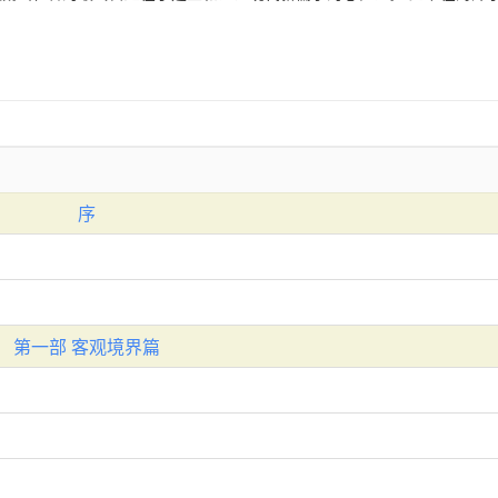
序
第一部 客观境界篇