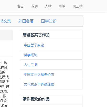
留言
专题
人物
书单
风云榜
书文集
外国名著
国学知识
唐君毅其它作品
中国哲学原论
哲学概论
版。收
人生三书
九种境
成的
中国文化之精神价值
活动所成
的活动所
文化意识与道德理性
有关相的
观境,
。作
猜你喜欢的作品
的生命
学术界