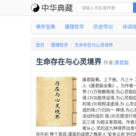
中华典藏
佛学宝典
儒理哲学
历史传记
诗词
首页
儒理哲学
生命存在与心灵境界
生命存在与心灵境界
作者:
唐君毅
唐君毅著。上下册。凡三十 
入《唐君毅全集》。为作者一
界:(1)万物散殊境,为心灵
境;(3)功能序运境,为心灵
的境;(5)观照凌虚境,为 
成的境;(7)归向一 神境,
活动所成的 境;(9)天德流
后三境 为超主客观境。作者
者从心 灵的这九种境界出发
存在的 整个表现,儒家的成德之教是人“安身立命”的