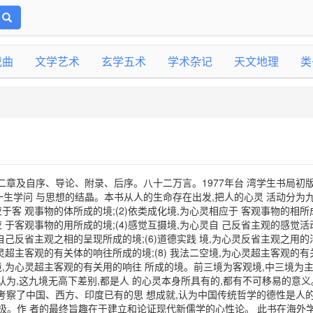
戏曲
文学艺术
玄学五术
学术杂记
天文地理
类
二章及自序、导论、附录、后序。八十二万言。1977年台 湾学生书局初
生学问 与思想的结晶。本书从人的生命存在出发,把人的心灵 活动分为
相应于客 观事物的体所成的境;(2)依类成化境,为心灵相应于 客观事物的相所
相应 于客观事物的用所成的境;(4)感觉互摄境,为心灵自 己反省主观的感觉
心灵自己反省主观之相的呈现所成的境;(6)道德实践 境,为心灵反省主观之用
为心灵超主客观的有关体的响往所成的境;(8) 我法二空境,为心灵超主客观的
行境,为心灵超主客观的有关用的响往 所成的境。前三境为客观境,中三境为主
认为,这九境无高下差别,都是人 的心灵本身所具有的,都有不可移易的意义
考察了中国、西方、印度已有的思 想成就,认为中国传统哲学的德性是人
归极。作 者的最终旨趣在于建立和论证现代新儒学的心性论。 此书在海外