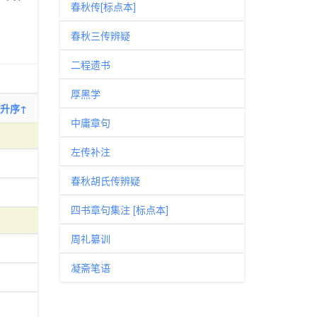
春秋传[标点本]
春秋三传辨疑
二程遗书
厚黑学
升序↑
中庸章句
左传补注
春秋胡氏传辨疑
四书章句集注 [标点本]
周礼纂训
凝斋笔语