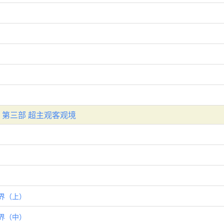
第三部 超主观客观境
界（上）
界（中）