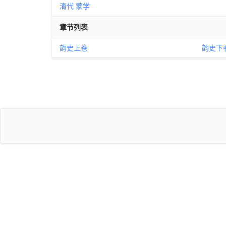
清代
蒙学
章节列表
韵史上卷
韵史下