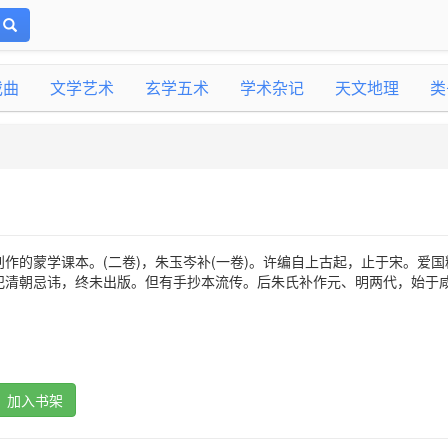
戏曲
文学艺术
玄学五术
学术杂记
天文地理
类
作的蒙学课本。(二卷)，朱玉岑补(一卷)。许编自上古起，止于宋。爱国
犯清朝忌讳，终未出版。但有手抄本流传。后朱氏补作元、明两代，始于
加入书架