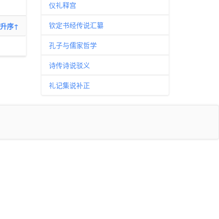
仪礼释宫
钦定书经传说汇纂
升序↑
孔子与儒家哲学
诗传诗说驳义
礼记集说补正