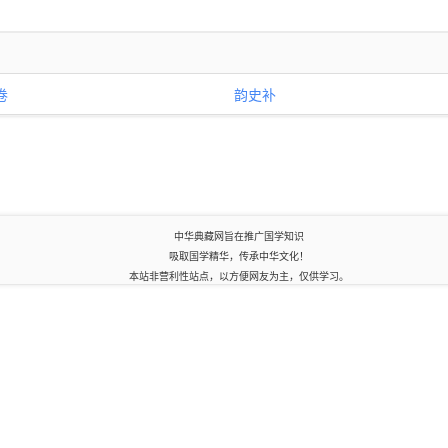
卷
韵史补
中华典藏网旨在推广国学知识
吸取国学精华，传承中华文化！
本站非营利性站点，以方便网友为主，仅供学习。