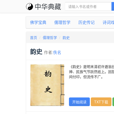
中华典藏
佛学宝典
儒理哲学
历史传记
诗词
首页
儒理哲学
韵史
韵史
作者:
佚名
《韵史》是明末清初许遯翁创
神、民族气节跃然纸上。因
间付印，但流传不广。
开始阅读
TXT下载