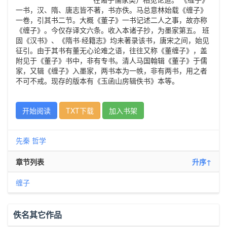
一书，汉、隋、唐志皆不著，书亦佚。马总意林始载《缠子》
一卷，引其书二节。大概《董子》一书记述二人之事，故亦称
《缠子》。今仅存译文六条。收入本诸子抄，为墨家第五。 班
固《汉书》、《隋书·经籍志》均未著录该书，唐宋之间，始见
征引。由于其书有董无心论难之语，往往又称《董缠子》，盖
附见于《董子》书中，非有专书。清人马国翰辑《董子》于儒
家，又辑《缠子》入墨家，两书本为一帙，非有两书，用之者
不可不戒。现存的版本有《玉函山房辑佚书》本等。
开始阅读
TXT下载
加入书架
先秦
哲学
章节列表
升序↑
缠子
佚名其它作品