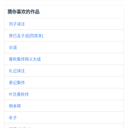
猜你喜欢的作品
列子译注
癸巳孟子说[四库本]
论语
春秋集传释义大成
礼记译注
表记集传
叶氏春秋传
明本释
牟子