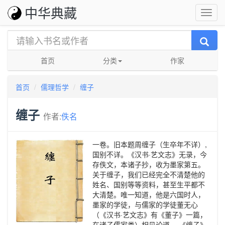
中华典藏
首页
分类
作家
首页
儒理哲学
缠子
缠子
作者:
佚名
一卷。旧本题周缠子（生卒年不详）,
国别不详。《汉书·艺文志》无录，今
存佚文，本诸子抄，收为墨家第五。
关于缠子，我们已经完全不清楚他的
姓名、国别等等资料，甚至生平都不
大清楚。唯一知道，他是六国时人，
墨家的学徒，与儒家的学徒董无心
（《汉书·艺文志》有《董子》一篇，
在诸子儒家类）相见论道。 《缠子》