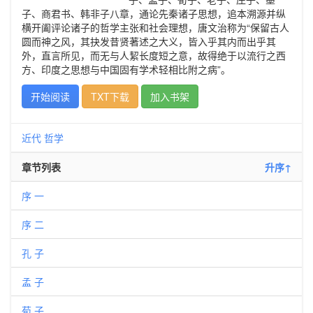
子、商君书、韩非子八章，通论先秦诸子思想，追本溯源并纵
横开阖评论诸子的哲学主张和社会理想，唐文治称为“保留古人
圆而神之风，其抉发昔贤著述之大义，皆入乎其内而出乎其
外，直言所见，而无与人絜长度短之意，故得绝于以流行之西
方、印度之思想与中国固有学术轻相比附之病”。
开始阅读
TXT下载
加入书架
近代
哲学
章节列表
升序↑
序 一
序 二
孔 子
孟 子
荀 子