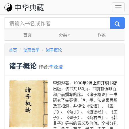
中华典藏
首页
分类
作家
首页
儒理哲学
诸子概论
诸子概论
作者:
李源澄
李源澄著，1936年2月上海开明书店
出版，该书共130页，书前有伍非百
和卢前撰写的序。《诸子概论》一书
研究了先秦儒、道、墨、法诸家思想
及其根源，并评论《论语》、《孟
子》、《荀子》、《道德经》、《庄
子》、《墨子》、《商君书》、《韩
非子》等书的意义及价值。全书分孔
子、孟子、荀子、老子、庄子、墨