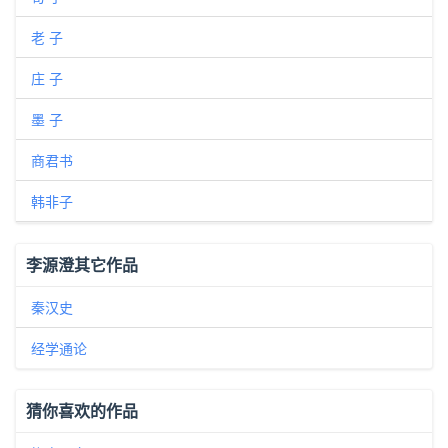
老 子
庄 子
墨 子
商君书
韩非子
李源澄其它作品
秦汉史
经学通论
猜你喜欢的作品