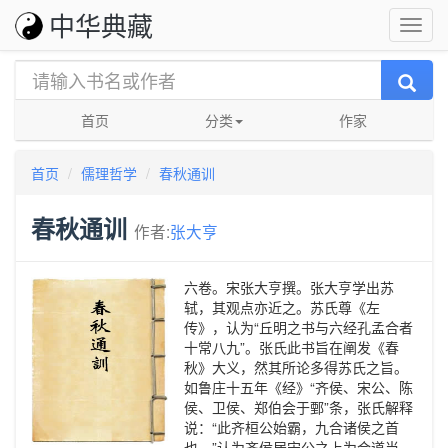
中华典藏
首页
分类
作家
首页
儒理哲学
春秋通训
春秋通训
作者:
张大亨
六卷。宋张大亨撰。张大亨学出苏
轼，其观点亦近之。苏氏尊《左
传》，认为“丘明之书与六经孔孟合者
十常八九”。张氏此书旨在阐发《春
秋》大义，然其所论多得苏氏之旨。
如鲁庄十五年《经》“齐侯、宋公、陈
侯、卫侯、郑伯会于鄄”条，张氏解释
说：“此齐桓公始霸，九合诸侯之首
也。”认为齐侯居宋公之上为合道当