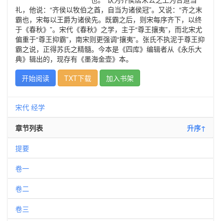
礼，他说：“齐侯以牧伯之酋，自当为诸侯冠”。又说：“齐之末
霸也，宋每以王爵为诸侯先。既霸之后，则宋每序齐下，以终
于《春秋》”。宋代《春秋》之学，主于“尊王攘夷”，而北宋尤
偏重于“尊王抑霸”，南宋则更强调“攘夷”。张氏不执泥于尊王抑
霸之说，正得苏氏之精髓。今本是《四库》编辑者从《永乐大
典》辑出的，现存有《墨海金壶》本。
开始阅读
TXT下载
加入书架
宋代
经学
章节列表
升序↑
提要
卷一
卷二
卷三