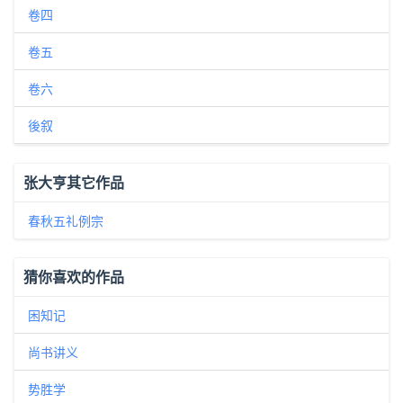
卷四
卷五
卷六
後叙
张大亨其它作品
春秋五礼例宗
猜你喜欢的作品
困知记
尚书讲义
势胜学