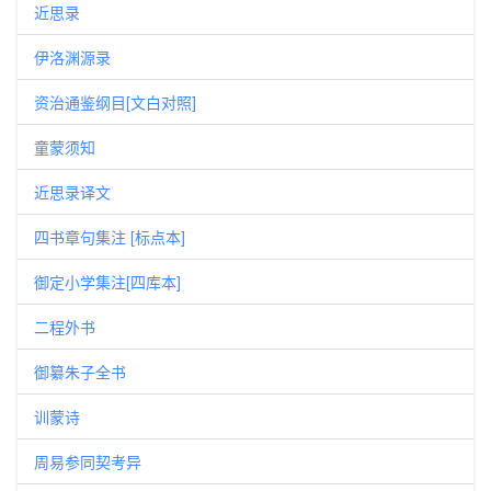
近思录
伊洛渊源录
资治通鉴纲目[文白对照]
童蒙须知
近思录译文
四书章句集注 [标点本]
御定小学集注[四库本]
二程外书
御纂朱子全书
训蒙诗
周易参同契考异