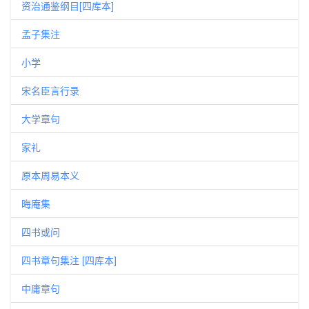
资治通鉴纲目[四库本]
孟子集注
小学
宋名臣言行录
大学章句
家礼
原本周易本义
晦庵集
四书或问
四书章句集注 [四库本]
中庸章句