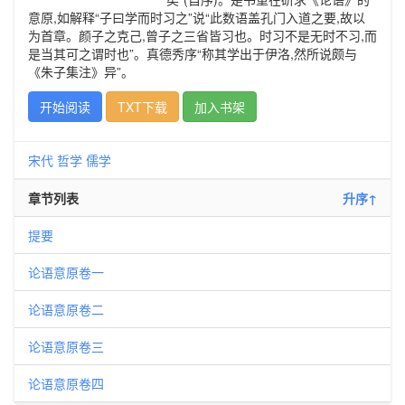
意原,如解释“子曰学而时习之”说“此数语盖孔门入道之要,故以
为首章。颜子之克己,曾子之三省皆习也。时习不是无时不习,而
是当其可之谓时也”。真德秀序“称其学出于伊洛,然所说颇与
《朱子集注》异”。
开始阅读
TXT下载
加入书架
宋代
哲学
儒学
章节列表
升序↑
提要
论语意原卷一
论语意原卷二
论语意原卷三
论语意原卷四