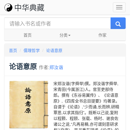
中华典藏
首页
分类
作家
首页
儒理哲学
论语意原
论语意原
作者:
郑汝谐
宋郑汝谐(字舜举)撰。郑汝谐字舜举,
宋青田(今属浙江)人。官至吏部侍
郎。撰有《东谷易翼传》、《论语意
原》,《四库全书总目提要》均著录。
自谓于《论语》,“少而诵,长而辨,研精
覃思,以求其指归”。既断以己说,复附
以程颢、程颐、张载、杨时、谢良佐
诸公之说,“凡再易稿,亦可谓刻意研求
矣”(自序)。是书重在研求《论语》的