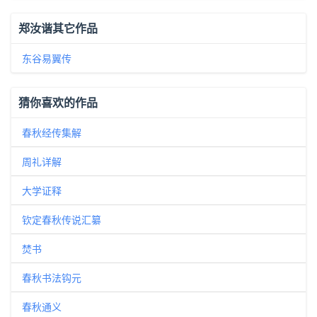
郑汝谐其它作品
东谷易翼传
猜你喜欢的作品
春秋经传集解
周礼详解
大学证释
钦定春秋传说汇纂
焚书
春秋书法钩元
春秋通义