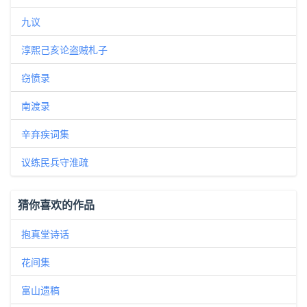
九议
淳熙己亥论盗贼札子
窃愤录
南渡录
辛弃疾词集
议练民兵守淮疏
猜你喜欢的作品
抱真堂诗话
花间集
富山遗稿