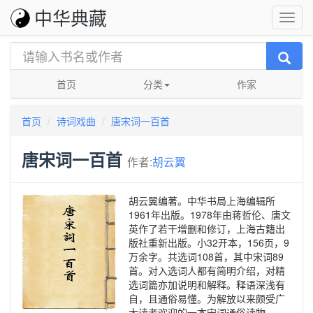
中华典藏
首页
分类
作家
首页
诗词戏曲
唐宋词一百首
唐宋词一百首
作者:
胡云翼
胡云翼编著。中华书局上海编辑所
1961年出版。1978年由蒋哲伦、唐文
英作了若干增删和修订，上海古籍出
版社重新出版。小32开本，156页，9
万余字。共选词108首，其中宋词89
首。对入选词人都有简明介绍，对精
选词篇亦加说明和解释。释语深浅有
自，且通俗易懂。为解放以来颇受广
大读者欢迎的一本宋词通俗读物。