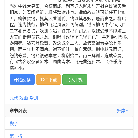
尚》中钱大尹事，合衍而成。剧写词人柳永与开封名妓谢天香
相恋，时春闱期近，柳将辞谢赴京。适值故友钱可新任开封府
尹，柳往贺钱，托其照看谢氏。钱以其恋妓，怒而责之。柳启
程，谢为饯行，柳作《定风波》词留别。钱闻柳词中有“可可”
二字犯己名讳，唤谢令唱，待其犯而罚之，以妓受刑不能嫁士
大夫而断柳贪花之念。谢唱时改“可可”为“已已”，并巧换词韵以
避惩罚。钱喜其聪慧，改念成全二人，故假娶谢为妾除其乐
籍，而三年并不同房。谢不知计，暗自悲怨。柳中状元而归，
怨钱夺爱。钱乃说破本意，柳谢始悟，再三拜谢，遂成眷属。
有《古名家杂剧》本、顾曲斋本、《元曲选》本、《今乐府
选》本。
开始阅读
TXT下载
加入书架
元代
戏曲
杂剧
章节列表
升序↑
楔子
第一折