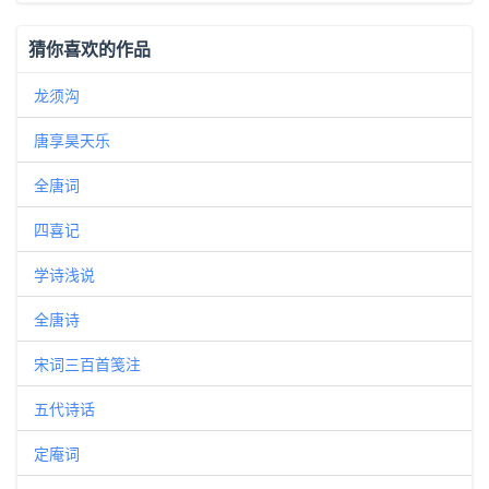
猜你喜欢的作品
龙须沟
唐享昊天乐
全唐词
四喜记
学诗浅说
全唐诗
宋词三百首笺注
五代诗话
定庵词