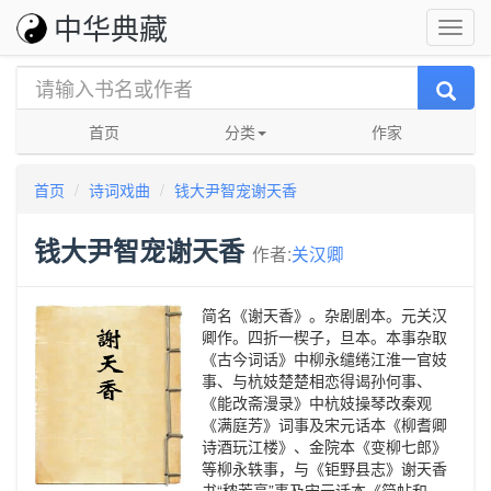
中华典藏
首页
分类
作家
首页
诗词戏曲
钱大尹智宠谢天香
钱大尹智宠谢天香
作者:
关汉卿
简名《谢天香》。杂剧剧本。元关汉
卿作。四折一楔子，旦本。本事杂取
《古今词话》中柳永缱绻江淮一官妓
事、与杭妓楚楚相恋得谒孙何事、
《能改斋漫录》中杭妓操琴改秦观
《满庭芳》词事及宋元话本《柳耆卿
诗酒玩江楼》、金院本《变柳七郎》
等柳永轶事，与《钜野县志》谢天香
书“秾芳亭”事及宋元话本《简帖和