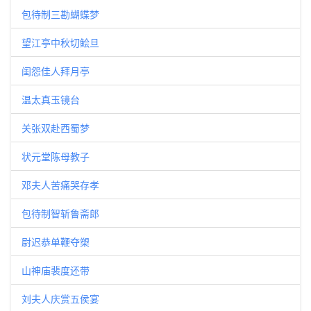
包待制三勘蝴蝶梦
望江亭中秋切鲙旦
闺怨佳人拜月亭
温太真玉镜台
关张双赴西蜀梦
状元堂陈母教子
邓夫人苦痛哭存孝
包待制智斩鲁斋郎
尉迟恭单鞭夺槊
山神庙裴度还带
刘夫人庆赏五侯宴