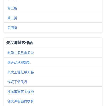
第二折
第三折
第四折
关汉卿其它作品
赵盼儿风月救风尘
感天动地窦娥冤
关大王独赴单刀会
诈妮子调风月
杜蕊娘智赏金线池
钱大尹智勘绯衣梦