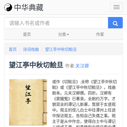
中华典藏
首页
分类
作家
首页
诗词戏曲
望江亭中秋切鲙旦
望江亭中秋切鲙旦
作者:
关汉卿
或作《切鲙旦》,全称《望江亭中秋切
鲙》或《望江亭中秋切鲙旦》。戏曲
剧本。元关汉卿撰。四折。汉卿有
《窦娥冤》已著录。全剧约万字。才
貌双全的谭记儿新寡，暂居于女道观
中。观主的侄儿白士中往潭州上任途
中探访观主，告知自己失偶之事。观
主于是从中作合，使得白士中与谭记
儿结成夫妻。权贵杨衙内早已看中谭