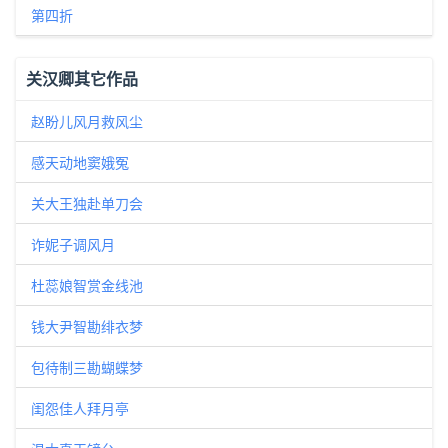
第四折
关汉卿其它作品
赵盼儿风月救风尘
感天动地窦娥冤
关大王独赴单刀会
诈妮子调风月
杜蕊娘智赏金线池
钱大尹智勘绯衣梦
包待制三勘蝴蝶梦
闺怨佳人拜月亭