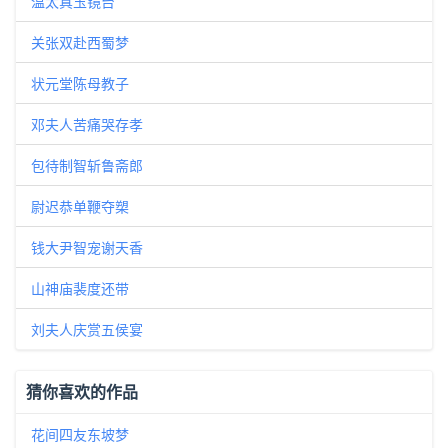
温太真玉镜台
关张双赴西蜀梦
状元堂陈母教子
邓夫人苦痛哭存孝
包待制智斩鲁斋郎
尉迟恭单鞭夺槊
钱大尹智宠谢天香
山神庙裴度还带
刘夫人庆赏五侯宴
猜你喜欢的作品
花间四友东坡梦