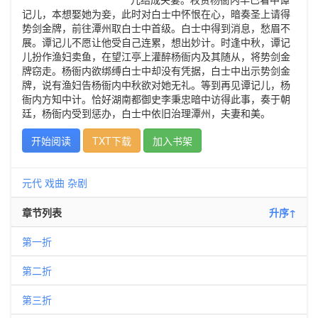
记儿，本想娶她为妾，此时对白士中怀恨在心，暗奏圣上请得
势剑金牌，前往潭州取白士中首级。白士中得到消息，愁眉不
展。谭记儿不愿让他受自己连累，想出妙计。时逢中秋，谭记
儿扮作渔妇卖鱼，在望江亭上灌醉杨衙内及其随从，将势剑金
牌窃走。杨衙内欲绑缚白士中却没有凭据，白士中出示势剑金
牌，说有渔妇告杨衙内中秋欲对她无礼。等到再见谭记儿，杨
衙内方知中计。恰好湖南都御史李秉忠暗中访得此事，奏于朝
廷，杨衙内受到惩办，白士中依旧治理潭州，夫妻和美。
开始阅读
TXT下载
加入书架
元代
戏曲
杂剧
章节列表
升序↑
第一折
第二折
第三折