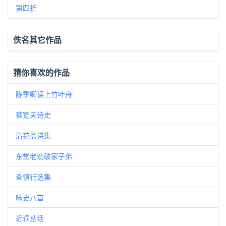
第四折
佚名其它作品
猜你喜欢的作品
陈季卿误上竹叶舟
蔡宽夫诗史
清苑斋诗集
东堂老劝破家子弟
查慎行选集
咏史八首
近词丛话