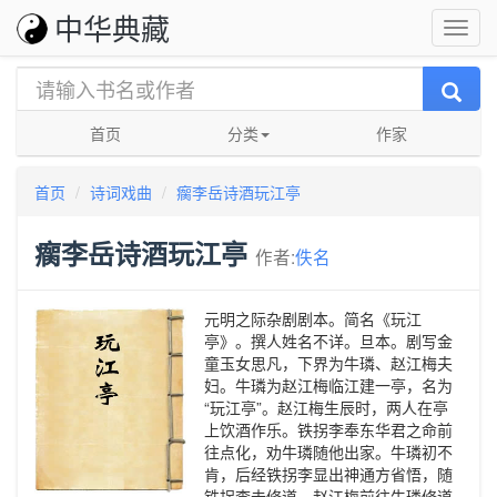
中华典藏
首页
分类
作家
首页
诗词戏曲
瘸李岳诗酒玩江亭
瘸李岳诗酒玩江亭
作者:
佚名
元明之际杂剧剧本。简名《玩江
亭》。撰人姓名不详。旦本。剧写金
童玉女思凡，下界为牛璘、赵江梅夫
妇。牛璘为赵江梅临江建一亭，名为
“玩江亭”。赵江梅生辰时，两人在亭
上饮酒作乐。铁拐李奉东华君之命前
往点化，劝牛璘随他出家。牛璘初不
肯，后经铁拐李显出神通方省悟，随
铁拐李去修道。赵江梅前往牛璘修道