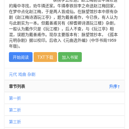
的庵中寻找，劝牛璘还家。牛璘奉铁拐李之命送赵江梅回家，
在梦中点化赵江梅，于是两人皆成仙。在脉望馆抄本中原有杂
剧《赵江梅诗酒玩江亭》，题为戴善甫作，今已佚，有人认为
与此剧实为一本。但戴善甫另有《柳耆卿诗酒玩江楼》杂剧，
一般认为戴作只是《玩江楼》，后人不查，与《玩江亭》相
混，误题为戴善甫作。现存主要版本有：脉望馆抄本，《孤本
元明杂剧》据以校印。后收入《元曲选外编》(中华书局1959
年版)。
开始阅读
TXT下载
加入书架
元代
戏曲
杂剧
章节列表
升序↑
第一折
第二折
第三折