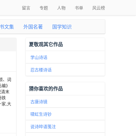
留言
专题
人物
书单
风云榜
书文集
外国名著
国学知识
夏敬观其它作品
学山诗话
忍古楼诗话
颖、词
丛编》
猜你喜欢的作品
记清末
杨铁
古唐诗镜
家,大
啸虹生诗钞
说诗晬语笺注