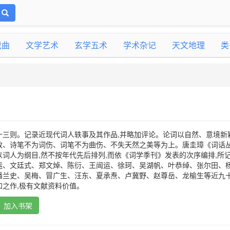
戏曲
文学艺术
玄学五术
学术杂记
天文地理
类
十三则。记录近现代词人轶事及其作品,并略加评论。论词以自然、意境新
致、诗笔不为词伤、词笔不为曲伤、不失天然之美等为上。唐圭璋《词话
词人为纲目,然不按年代先后排列,而依《词学季刊》发表的次序编排,所
运、文廷式、郑文焯、陈衍、王闿运、徐珂、吴湖帆、叶恭绰、张尔田、
潘兰史、吴梅、冒广生、汪东、夏承焘、卢冀野、赵尊岳、龙榆生等近九十
之作,极有文献资料价值。
加入书架