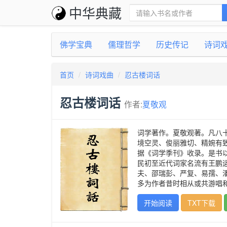
中华典藏
佛学宝典
儒理哲学
历史传记
诗词
首页
诗词戏曲
忍古楼词话
忍古楼词话
作者:
夏敬观
词学著作。夏敬观著。凡八
境空灵、俊丽雅切、精婉有
据《词学季刊》收录。是书以
民初至近代词家名流有王鹏
夫、邵瑞彭、严复、易孺、
多为作者昔时相从或共游唱和
开始阅读
TXT下载