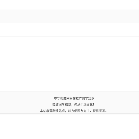
中华典藏网旨在推广国学知识
吸取国学精华，传承中华文化！
本站非营利性站点，以方便网友为主，仅供学习。