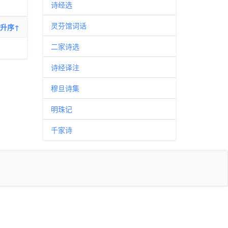
诗经选
灵芬馆词话
升序↑
二家诗选
诗经译注
穆旦诗集
明珠记
千家诗