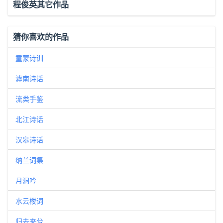
程俊英其它作品
猜你喜欢的作品
童蒙诗训
滹南诗话
流类手鉴
北江诗话
汉皋诗话
纳兰词集
月洞吟
水云楼词
归去来兮