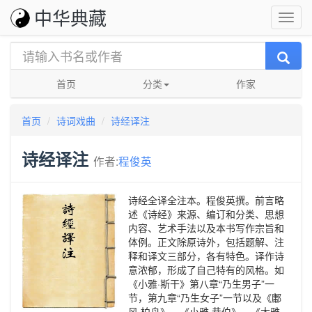
中华典藏
首页
分类
作家
首页
诗词戏曲
诗经译注
诗经译注
作者:
程俊英
诗经全译全注本。程俊英撰。前言略
述《诗经》来源、编订和分类、思想
内容、艺术手法以及本书写作宗旨和
体例。正文除原诗外，包括题解、注
释和译文三部分，各有特色。译作诗
意浓郁，形成了自己特有的风格。如
《小雅·斯干》第八章“乃生男子”一
节，第九章“乃生女子”一节以及《鄘
风·柏舟》、《小雅·巷伯》、《大雅·