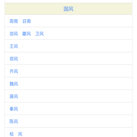
国风
周南 召南
邶风 鄘风 卫风
王风
郑风
齐风
魏风
唐风
秦风
陈风
桧 风