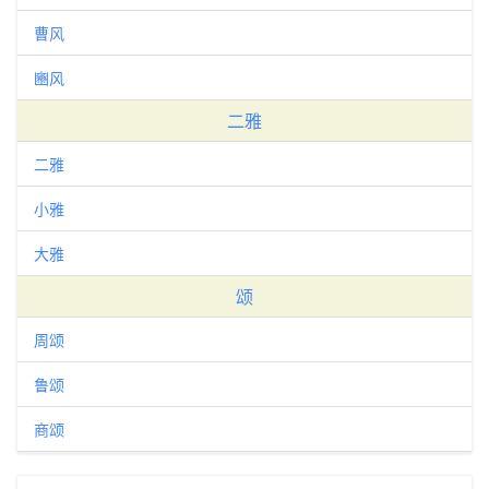
曹风
豳风
二雅
二雅
小雅
大雅
颂
周颂
鲁颂
商颂