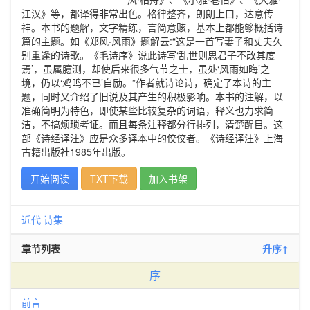
江汉》等，都译得非常出色。格律整齐，朗朗上口，达意传
神。本书的题解，文字精练，言简意赅，基本上都能够概括诗
篇的主题。如《郑风·风雨》题解云:“这是一首写妻子和丈夫久
别重逢的诗歌。《毛诗序》说此诗写‘乱世则思君子不改其度
焉’，虽属臆测，却使后来很多气节之士，虽处‘风雨如晦’之
境，仍以‘鸡鸣不已’自励。”作者就诗论诗，确定了本诗的主
题，同时又介绍了旧说及其产生的积极影响。本书的注解，以
准确简明为特色，即使某些比较复杂的词语，释义也力求简
洁，不搞烦琐考证。而且每条注释都分行排列，清楚醒目。这
部《诗经译注》应是众多译本中的佼佼者。《诗经译注》上海
古籍出版社1985年出版。
开始阅读
TXT下载
加入书架
近代
诗集
章节列表
升序↑
序
前言