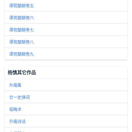
谭菀醍醐卷五
谭苑醍醐卷六
谭苑醍醐卷七
谭苑醍醐卷八
谭苑醍醐卷九
杨慎其它作品
升庵集
廿一史弹词
韬晦术
升庵诗话