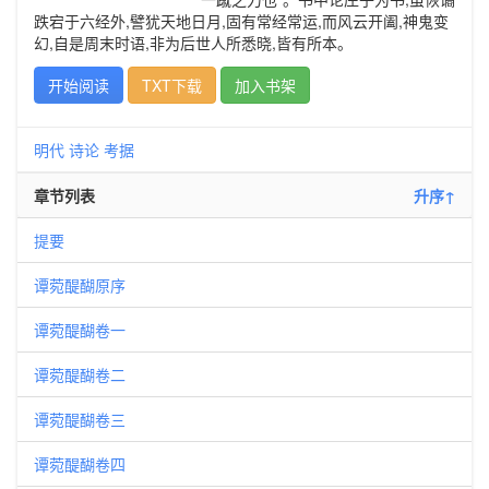
跌宕于六经外,譬犹天地日月,固有常经常运,而风云开阖,神鬼变
幻,自是周末时语,非为后世人所悉晓,皆有所本。
开始阅读
TXT下载
加入书架
明代
诗论
考据
章节列表
升序↑
提要
谭菀醍醐原序
谭菀醍醐卷一
谭菀醍醐卷二
谭菀醍醐卷三
谭菀醍醐卷四