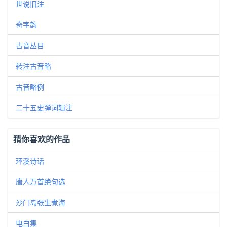
世说旧注
奇字韵
古音丛目
转注古音略
古音略例
二十五史弹词辑注
猜你喜欢的作品
环溪诗话
唐人万首绝句选
沙门岛张生煮海
电白集