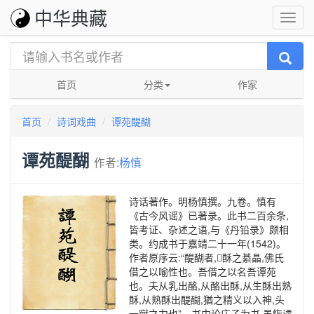
中华典藏
首页
分类
作家
首页
诗词戏曲
谭苑醍醐
谭苑醍醐
作者:
杨慎
诗话著作。明杨慎撰。九卷。慎有
《古今风谣》已著录。此书二百余条,
皆考证、杂述之语,与《丹铅录》颇相
类。约成书于嘉靖二十一年(1542)。
作者原序云:“醍醐者,酥之綦晶,佛氏
借之以喻性也。吾借之以名吾谭苑
也。夫从乳出酪,从酪出酥,从生酥出熟
酥,从熟酥出醍醐,猶之精义以入神,头
一蹴之力也”。书中论庄子为书,虽恢谲