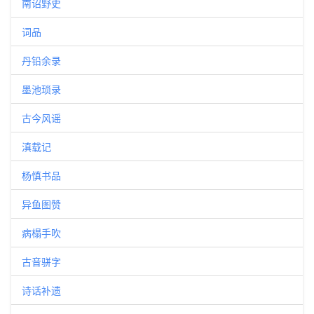
南诏野史
词品
丹铅余录
墨池琐录
古今风谣
滇载记
杨慎书品
异鱼图赞
病榻手吹
古音骈字
诗话补遗