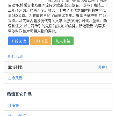
目遣怀,博采古书及民间流传之歌谣成集,故名。成书于嘉靖二十
二年(1543)。约两万字。收入自上古至明代嘉靖时期的古今民
谣280余首。为我国较早的民间歌谣专集。编者博览群书,广为
采撷。从先秦古籍及历代有关文献中,搜罗摘引时谣、童谣、韵
语和注文,以古籍传引的先后为序,加以编排。所选歌谣,内容多
牵涉时政和对历朝人物的评价。
开始阅读
TXT下载
加入书架
明代
民谣
章节列表
升序↑
古今风谣
杨慎其它作品
升庵集
廿一史弹词