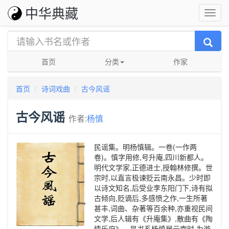
中华典藏
首页
分类
作家
首页
诗词戏曲
古今风谣
古今风谣
作者:
杨慎
民谣集。明杨慎辑。一卷(一作两
卷)。慎字用修,号升庵,四川新都人。
明代文学家,正德进士,授翰林修撰。世
宗时,以直言极谏贬云南永昌。少时即
以诗文知名,后受业李东阳门下,诗有拟
古倾向,贬谪后,多感愤之作,一生所著
甚丰,词曲、杂著等百余种,亦重视民间
文学,后人辑有《升庵集》,散曲有《陶
情乐府》。是书系杨慎居云南时,为游