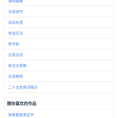
谭苑醍醐
古音骈字
诗话补遗
世说旧注
奇字韵
古音丛目
转注古音略
古音略例
二十五史弹词辑注
猜你喜欢的作品
钟离春智勇定齐