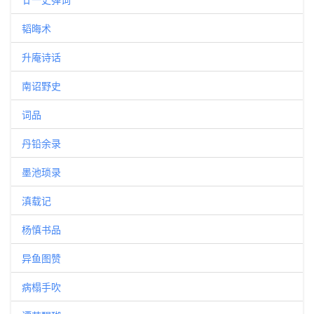
韬晦术
升庵诗话
南诏野史
词品
丹铅余录
墨池琐录
滇载记
杨慎书品
异鱼图赞
病榻手吹