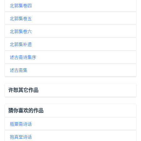
北郭集卷四
北郭集卷五
北郭集卷六
北郭集补遗
述古斋诗集序
述古斋集
许恕其它作品
猜你喜欢的作品
瓶粟斋诗话
抱真堂诗话