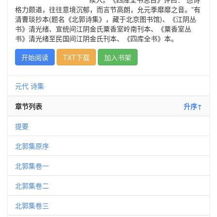
格力颇遒，往往意境沉郁，而言节高朗，允元季靡靡之音。”有
清曹琰抄本(题名《北郭诗集》，藏于北京图书馆)、《江阴丛
书》清光绪、宣统间江阴金氏粟香室岭南刊本、《粟香室丛
书》清光绪至民国间江阴金氏刊本、《四库全书》本。
开始阅读
TXT下载
加入书架
元代
诗集
章节列表
升序↑
提要
北郭集原序
北郭集卷一
北郭集卷二
北郭集卷三