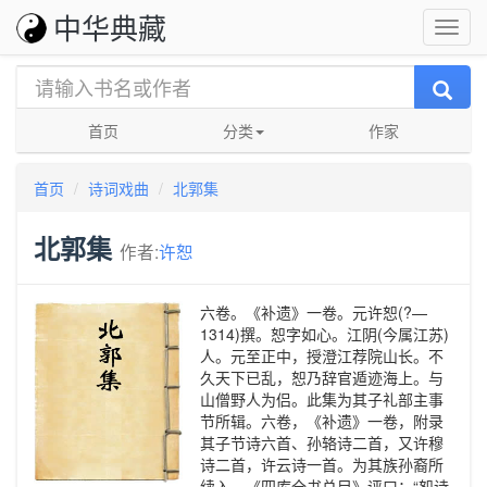
中华典藏
首页
分类
作家
首页
诗词戏曲
北郭集
北郭集
作者:
许恕
六卷。《补遗》一卷。元许恕(?—
1314)撰。恕字如心。江阴(今属江苏)
人。元至正中，授澄江荐院山长。不
久天下已乱，恕乃辞官遁迹海上。与
山僧野人为侣。此集为其子礼部主事
节所辑。六卷，《补遗》一卷，附录
其子节诗六首、孙辂诗二首，又许穆
诗二首，许云诗一首。为其族孙裔所
续入。《四库全书总目》评曰：“恕诗