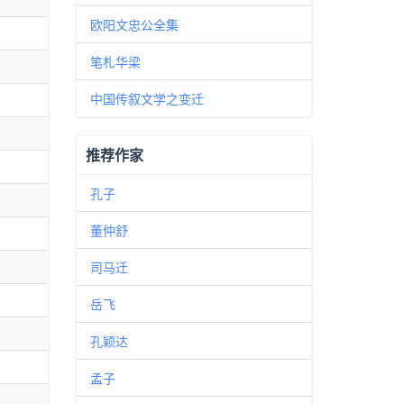
欧阳文忠公全集
笔札华梁
中国传叙文学之变迁
推荐作家
孔子
董仲舒
司马迁
岳飞
孔颖达
孟子