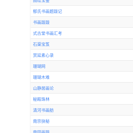
图绘宝鉴
郁氏书画题跋记
书画跋跋
式古堂书画汇考
石渠宝笈
赏延素心录
珊瑚网
珊瑚木难
山静居画论
秘殿珠林
清河书画舫
南宗抉秘
南田画跋