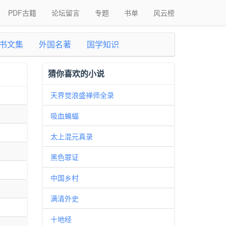
PDF古籍
论坛留言
专题
书单
风云榜
书文集
外国名著
国学知识
猜你喜欢的小说
天界觉浪盛禅师全录
吸血蝙蝠
太上混元真录
黑色罪证
中国乡村
满清外史
十地经