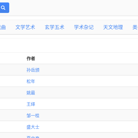
戏曲
文学艺术
玄学五术
学术杂记
天文地理
类
作者
孙岳颁
松年
姚最
王绎
邹一桂
盛大士