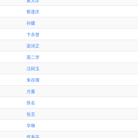
夏文彦
郁逢庆
孙鑛
卞永誉
梁诗正
周二学
汪砢玉
朱存理
方薰
佚名
张丑
华琳
恽寿平