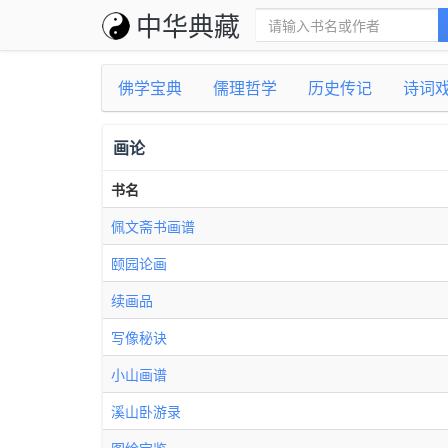
中华典藏
佛学宝典
儒理哲学
历史传记
诗词
画论
书名
佩文斋书画谱
颐园论画
续画品
写像秘诀
小山画谱
溪山卧游录