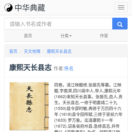
中华典藏
首页
分类
作家
首页
天文地理
康熙天长县志
康熙天长县志
作者:
佚名
四卷。清江映鲲修,张振先等纂。江映
鲲,字南溟,四川阆中人,举人,康熙元年
(1662)来知天长县事。张振先,邑人,贡
生。天长县志,一修于明嘉靖二十九
(1550)县令邵时敏,再修于万历四十六
年 (1618)县令田所赋,三修于崇祯六年
(1633) 罗万象。迄清康熙十一年
(1672),诏各省府州县,急修县志,并传
檄以《河南通志》为式。时知县江映