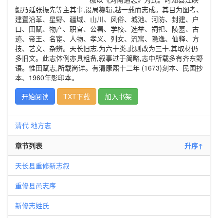
鲲乃延张振先等主其事,设局纂辑,越一载而志成。其目为图考、
建置沿革、星野、疆域、山川、风俗、城池、河防、封建、户
口、田赋、物产、职官、公署、学校、选举、祠祀、陵墓、古
迹、帝王、名宦、人物、孝义、列女、流寓、隐逸、仙释、方
技、艺文、杂辨。天长旧志,为六十类,此则改为三十,其取材仍
多旧文。此志体例亦具粗备,叙事过于简略,志中所载多有齐东野
语。惟田赋志,所载尚详。有清康熙十二年 (1673)刻本、民国抄
本、1960年影印本。
开始阅读
TXT下载
加入书架
清代
地方志
章节列表
升序↑
天长县重修新志叙
重修县邑志序
新修志姓氏