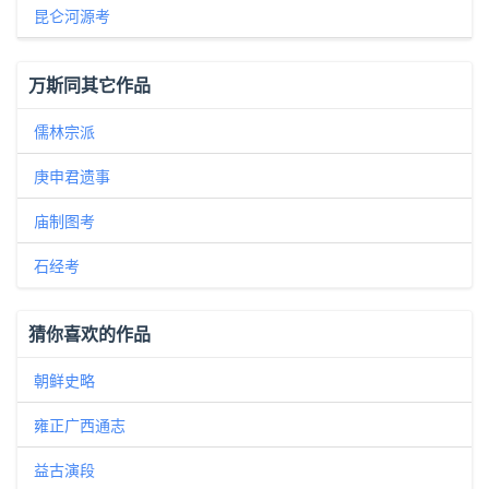
昆仑河源考
万斯同其它作品
儒林宗派
庚申君遗事
庙制图考
石经考
猜你喜欢的作品
朝鲜史略
雍正广西通志
益古演段