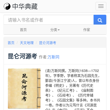
中华典藏
首页
分类
作家
首页
天文地理
昆仑河源考
昆仑河源考
作者:
万斯同
(清)万斯同撰。万斯同(1638—1702
年)，字季野，学者称其为石园先生，
鄞县(今浙江宁波)人，曾以布衣身份
参编《明史》，另著有《历代史
表》、《纪元汇考》、《庙制图
考》、《石经考》、《历代宰辅
考》、《石园文集》等多种。本书共
一卷。作者以为元笃什言《河源昆
仑》与《史记》、《汉书》不合，