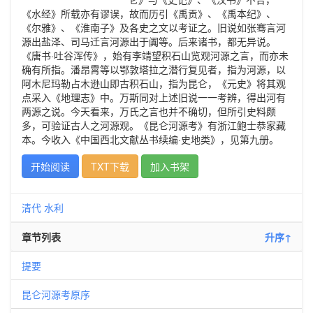
《水经》所载亦有谬误，故而历引《禹贡》、《禹本纪》、
《尔雅》、《淮南子》及各史之文以考证之。旧说如张骞言河
源出盐泽、司马迁言河源出于阗等。后来诸书，都无异说。
《唐书·吐谷浑传》，始有李靖望积石山览观河源之言，而亦未
确有所指。潘昂霄等以鄂敦塔拉之潜行复见者，指为河源，以
阿木尼玛勒占木逊山即古积石山，指为昆仑，《元史》将其观
点采入《地理志》中。万斯同对上述旧说一一考辨，得出河有
两源之说。今天看来，万氏之言也并不确切，但所引史料颇
多，可验证古人之河源观。《昆仑河源考》有浙江鲍士恭家藏
本。今收入《中国西北文献丛书续编·史地类》，见第九册。
开始阅读
TXT下载
加入书架
清代
水利
章节列表
升序↑
提要
昆仑河源考原序