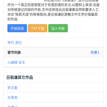
作为一个真正的思想家对于世道民情的关注;从题材上来讲,也是
对传统游记内容的开拓.文中还体现出吕祖谦重自然和要求人工
亦应“殆若天成”的审美取向,是吕祖谦纪游散文中文学价值最高
的作品.
开始阅读
TXT下载
加入书架
宋代
游记
章节列表
升序↑
入越録 全文
吕祖谦其它作品
宋文鉴
古周易