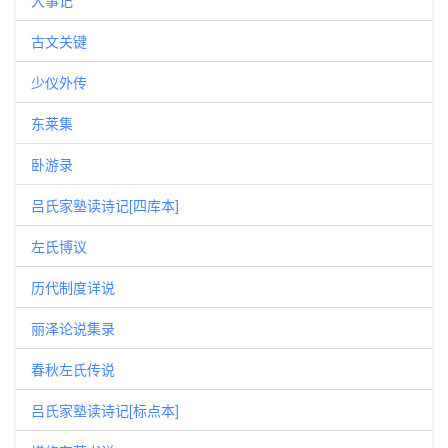
大事记
古文关键
少仪外传
东莱集
卧游录
吕氏家塾读诗记[四库本]
左氏博议
历代制度详说
丽泽论说集录
春秋左氏传说
吕氏家塾读诗记[标点本]