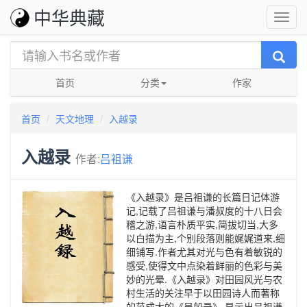
中华典藏
首页
分类
作家
首页
天文地理
入越录
入越录
作者:
吕祖谦
《入越录》是吕祖谦的长篇日记体游
记,记载了吕祖谦与潘叔度的十八日会
稽之游,语言朴质平实,简拔切当,大多
以白描为主,个别段落则能娓娓道来,细
细铺写.作者尤其对光与色有着敏锐的
感受,使得文中点染着鲜丽的色彩与美
妙的光晕.《入越录》对田园风光与农
村生活的关注早于以田园诗人而著称
的范成大的《吴船录》,显示出吕祖谦