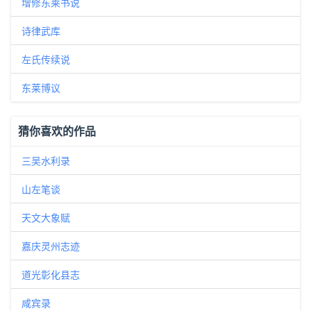
增修东莱书说
诗律武库
左氏传续说
东莱博议
猜你喜欢的作品
三吴水利录
山左笔谈
天文大象赋
嘉庆灵州志迹
道光彰化县志
咸宾录