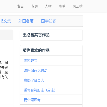
留言
专题
人物
书单
风云榜
书文集
外国名著
国学知识
王必昌其它作品
猜你喜欢的作品
圜容较义
校、祠
本书舆
洛阳伽蓝记钩沈
料，原
凡有关
康熙宁晋县志
重修台湾府志（周志）
昆仑河源考