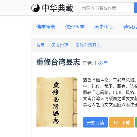
中华典藏
佛学宝典
儒理哲学
历史传记
诗词
首页
天文地理
重修台湾县志
重修台湾县志
作者:
王必昌
清鲁鼎梅主修，王必昌总辑。
宇、礼仪、武卫、职官、选
图较旧志简略，山川、风俗
文皆台湾入清版图之重要文
事地人之诗文文献随兴附注
开始阅读
TXT下载