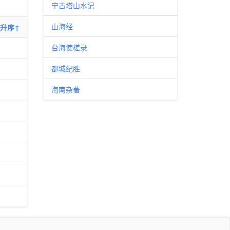
宁古塔山水记
山海经
升序↑
台海使槎录
都城纪胜
海南杂著