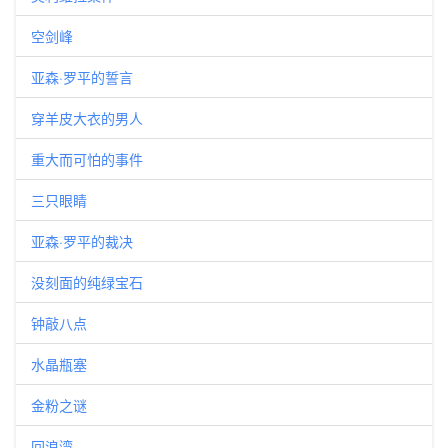
空剑峰
亚森·罗平的誓言
穿羊皮大衣的男人
重大而可怕的事件
三只眼睛
亚森·罗平的裁决
没刻面的纯绿宝石
钟敲八点
水晶瓶塞
金粉之谜
回浪湾