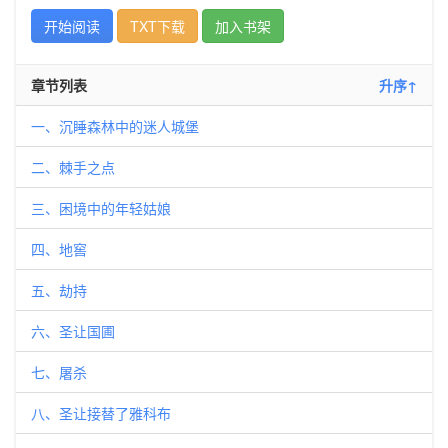
开始阅读
TXT下载
加入书架
章节列表
升序↑
一、沉睡森林中的迷人城堡
二、棘手之点
三、困境中的年轻姑娘
四、地窖
五、劫持
六、圣让国圃
七、屠杀
八、圣让接替了雅科布