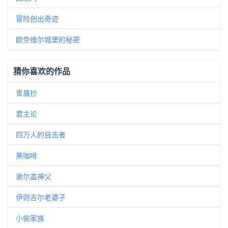
冒险创出奇迹
欧奈维尔城堡的秘密
猜你喜欢的作品
青眉抄
君主论
四万人的目击者
黑咖啡
谢尔盖神父
伊则吉尔老婆子
小偷家族