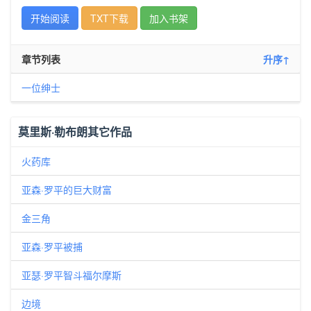
开始阅读
TXT下载
加入书架
章节列表
升序↑
一位绅士
莫里斯·勒布朗其它作品
火药库
亚森·罗平的巨大财富
金三角
亚森·罗平被捕
亚瑟·罗平智斗福尔摩斯
边境