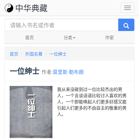
中华典藏
首页
分类
作家
首页
外国名著
一位绅士
一位绅士
作者:
莫里斯·勒布朗
我从来没碰到过一位比较杰出的男
人，一个言谈话语比较讨人喜欢的男
人，一个即能唤起人们更多好感又能
引起人们更多的不由自主的敬重的男
人。