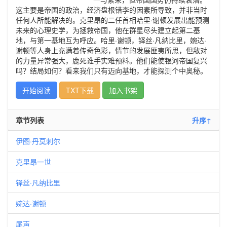
这主要是帝国的政治，经济盘根错李的因素所导致，并非当时
任何人所能解决的。克里昂的二任首相哈里·谢顿发展出能预测
未来的心理史学，为拯救帝国，他在群星尽头建立起第二基
地，与第一基地互为呼应。哈里·谢顿，铎丝·凡纳比里，婉达·
谢顿等人身上充满着传奇色彩，情节的发展匪夷所思，但敌对
的力量异常强大，鹿死谁手实难预料。他们能使银河帝国复兴
吗？结局如何？看来我们只有迈向基地，才能探测个中奥秘。
开始阅读
TXT下载
加入书架
章节列表
升序↑
伊图·丹莫刺尔
克里昂一世
铎丝·凡纳比里
婉达·谢顿
尾声