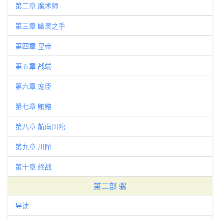
第二章 魔术师
第三章 幽灵之手
第四章 皇帝
第五章 战端
第六章 宠臣
第七章 贿赂
第八章 航向川陀
第九章 川陀
第十章 终战
第二部 骡
导读