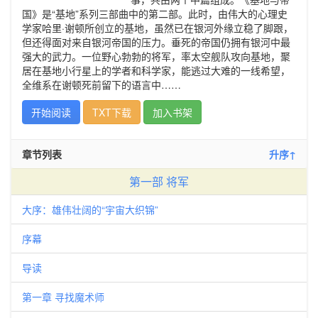
国》是“基地”系列三部曲中的第二部。此时，由伟大的心理史
学家哈里·谢顿所创立的基地，虽然已在银河外缘立稳了脚跟，
但还得面对来自银河帝国的压力。垂死的帝国仍拥有银河中最
强大的武力。一位野心勃勃的将军，率太空舰队攻向基地，聚
居在基地小行星上的学者和科学家，能逃过大难的一线希望，
全维系在谢顿死前留下的语言中……
开始阅读
TXT下载
加入书架
章节列表
升序↑
第一部 将军
大序：雄伟壮阔的“宇宙大织锦”
序幕
导读
第一章 寻找魔术师