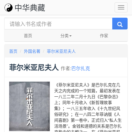
中华典藏
首页
分类
作家
首页
外国名著
菲尔米亚尼夫人
菲尔米亚尼夫人
作者:
巴尔扎克
《菲尔米亚尼夫人》是巴尔扎克在几
天之内完成的一个短篇，最初发表在
一八三二年二月十九日《巴黎杂志》
上；同年十月收入《新哲理故事
集》；一八三五年收入《十九世纪风
俗研究》；在一八四二年菲讷版《人
间喜剧》第一卷中，正式归入“私人生
活场景”。金钱和道德的关系是巴尔扎
克热中的主题之一。在《菲尔米亚尼