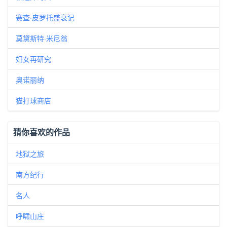
赛查·皮罗托盛衰记
莫黛斯特·米尼翁
妇女再研究
奥诺丽纳
猫打球商店
猜你喜欢的作品
地狱之旅
南方纪行
名人
呼啸山庄