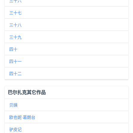
三十六
三十七
三十八
三十九
四十
四十一
四十二
巴尔扎克其它作品
贝姨
欧也妮·葛朗台
驴皮记