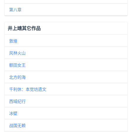
第八章
井上靖其它作品
敦煌
风林火山
额田女王
北方的海
千利休：本觉坊遗文
西域纪行
冰壁
战国无赖