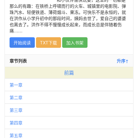
那么的有趣：在铁桥上呼啸而行的火车、城镇里的电影院、弹
珠汽水、轻便铁道、薄荷烟斗、果冻。可快乐不是永恒的，就
在洪作从小学升初中的那段时间，姨妈去世了，爱自己的婆婆
也离去了。洪作不得不慢慢成长起来，而成长总是伴随着伤
痛……
开始阅读
TXT下载
加入书架
章节列表
升序↑
前篇
第一章
第二章
第三章
第四章
第五章