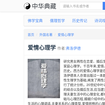
中华典藏
佛学宝典
儒理哲学
历史传记
诗词
首页
外国名著
爱情心理学
爱情心理学
作者:
弗洛伊德
研究男女两性在恋爱、婚后
家庭心理学。千百年来,爱情
历史。西方的爱情心理学是
洛伊德本人亦曾出版过一本题为
性生理学为基础,阐发了两性
行了统计分析。20世纪中叶
的结合以及婚后生活,应当建
理夫妻生活中的心理变化,都
础与心理历程,婚姻介绍中的
生活的心理调适,夫妻关系的心理类型,爱情转移的心理