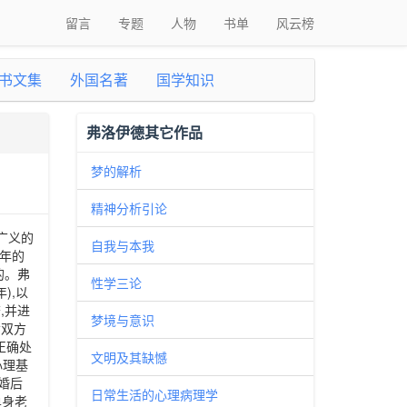
留言
专题
人物
书单
风云榜
书文集
外国名著
国学知识
弗洛伊德其它作品
梦的解析
精神分析引论
广义的
自我与本我
年的
的。弗
性学三论
),以
,并进
梦境与意识
女双方
正确处
文明及其缺憾
心理基
婚后
日常生活的心理病理学
单身老