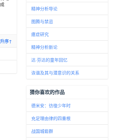
他成
精神分析导论
图腾与禁忌
癔症研究
升序↑
精神分析新论
达·芬达的童年回忆
诙谐及其与潜意识的关系
猜你喜欢的作品
德米安：彷徨少年时
充足理由律的四重根
战国城砦群