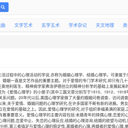
戏曲
文学艺术
玄学五术
学术杂记
天文地理
类
生活过程中的心理活动的学说,亦称为婚姻心理学、结婚心理学。可隶属于
、婚姻一直是文艺作品的重要主题。对于爱情的专门学术研究,却只有几十
在奥地利医生、精神病学家弗洛伊德创立的精神分析学的基础上发展起来
《爱情心理学》的小册子(其中三篇文章分别写于1910、1912、1918年
关系问题。20年代以后,美国心理学家做了大量的婚姻问卷调查、访问调查
以来,关于爱情、婚姻问题的心理学研究,在许多国家不断有新的进展。男
立在爱情的基础之上。因此,爱情心理学的研究,对于组织幸福美满的家庭,
有着重要意义。爱情心理学的主要内容包括:未婚青年的择偶心理,恋爱的
心理问题,恋爱中止、失恋的心理反应,结婚的心理咨询,结婚的欲望与动机,
分析,第三者插足与爱情心理的稳定性,离婚者的心理,再婚者的爱情心理,