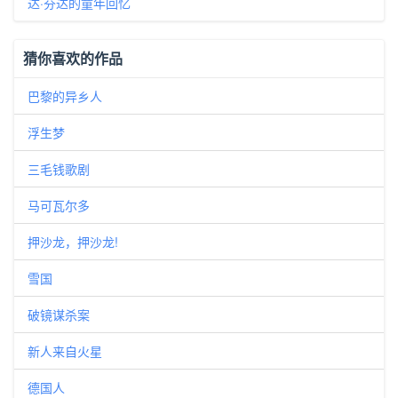
达·芬达的童年回忆
猜你喜欢的作品
巴黎的异乡人
浮生梦
三毛钱歌剧
马可瓦尔多
押沙龙，押沙龙!
雪国
破镜谋杀案
新人来自火星
德国人