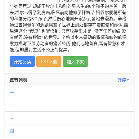
与她同居过,却成了埃尔卡和别的男人生的6个孩子的爸爸。后
来,埃尔卡得了乳房癌,临死前向他做了忏悔,吉姆佩尔便将所有
的积蓄分给6个孩子,然后伤心地离开家乡到各地去漫游。辛格
通过吉姆佩尔的悲剧揭露了世界上到处都存在着欺骗和虚伪,最
后连这个 “傻瓜” 也醒悟到: 只有坟墓里才是 “没有任何纠纷,没
有嘲弄,没有欺骗” 的世界。辛格以令人感动的激情和敏锐的洞
察力描写下层劳动者的痛苦经历,他们心地善良,富有智慧和才
能,但却遇到生活不公正的捉弄。
开始阅读
TXT下载
加入书架
章节列表
升序↑
一
二
三
四