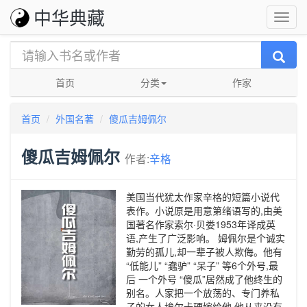
中华典藏
首页
分类
作家
首页
外国名著
傻瓜吉姆佩尔
傻瓜吉姆佩尔
作者:
辛格
美国当代犹太作家辛格的短篇小说代
表作。小说原是用意第绪语写的,由美
国著名作家索尔·贝娄1953年译成英
语,产生了广泛影响。 姆佩尔是个诚实
勤劳的孤儿,却一辈子被人欺侮。他有
“低能儿” “蠢驴” “呆子” 等6个外号,最
后 一个外号 “傻瓜”居然成了他终生的
别名。人家把一个放荡的、专门养私
子的女人埃尔卡硬嫁给他,他从来没有