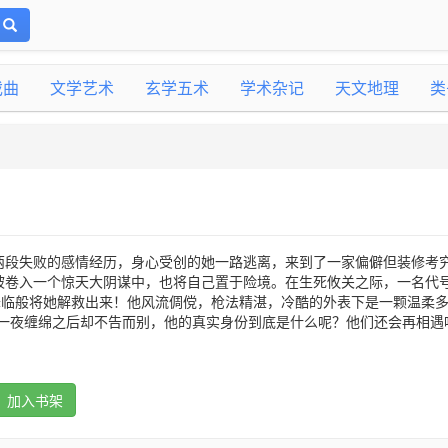
戏曲
文学艺术
玄学五术
学术杂记
天文地理
类
两段失败的感情经历，身心受创的她一路逃离，来到了一家偏僻但装修考
被卷入一个惊天大阴谋中，也将自己置于险境。在生死攸关之际，一名代
神降临般将她解救出来！他风流倜傥，枪法精湛，冷酷的外表下是一颗温柔
，一夜缠绵之后却不告而别，他的真实身份到底是什么呢？他们还会再相遇
加入书架