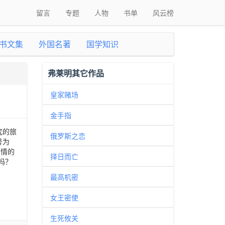
留言
专题
人物
书单
风云榜
书文集
外国名著
国学知识
弗莱明其它作品
皇家赌场
金手指
究的旅
俄罗斯之恋
号为
多情的
择日而亡
吗？
最高机密
女王密使
生死攸关