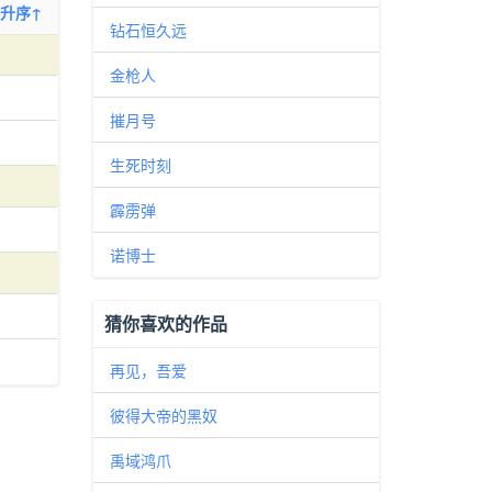
升序↑
钻石恒久远
金枪人
摧月号
生死时刻
霹雳弹
诺博士
猜你喜欢的作品
再见，吾爱
彼得大帝的黑奴
禹域鸿爪