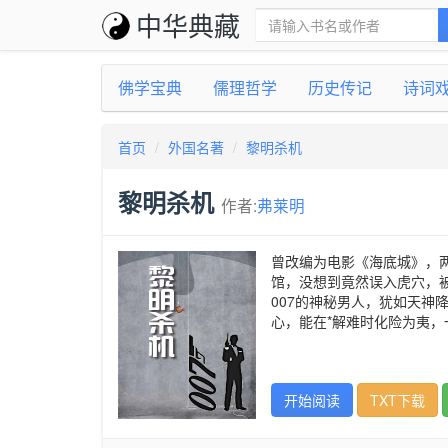
中华典藏
佛学宝典
儒理哲学
历史传记
诗词
首页
外国名著
黎明杀机
黎明杀机
作者:
弗莱明
曾改编为电影《海底城》，
馆，没想到竟然误入虎穴，
007的神秘男人，犹如天
心，能在*解难时化险为夷
开始阅读
TXT下载