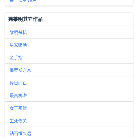
弗莱明其它作品
黎明杀机
皇家赌场
金手指
俄罗斯之恋
择日而亡
最高机密
女王密使
生死攸关
钻石恒久远