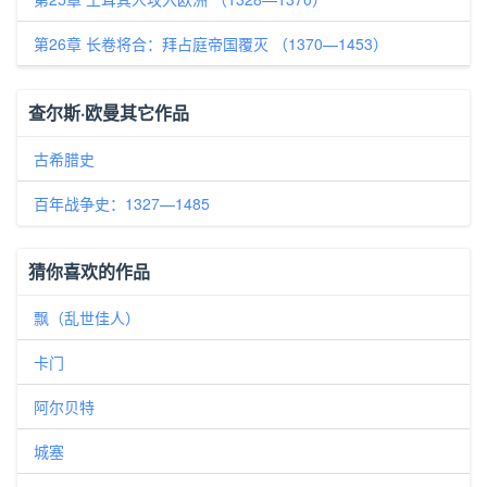
第26章 长卷将合：拜占庭帝国覆灭 （1370—1453）
查尔斯·欧曼其它作品
古希腊史
百年战争史：1327—1485
猜你喜欢的作品
飘（乱世佳人）
卡门
阿尔贝特
城塞