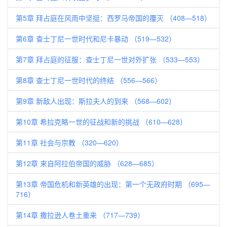
第5章 拜占庭在风雨中坚挺：西罗马帝国的覆灭 （408—518）
第6章 查士丁尼一世时代和尼卡暴动 （519—532）
第7章 拜占庭的征服：查士丁尼一世对外扩张 （533—553）
第8章 查士丁尼一世时代的终结 （556—566）
第9章 新敌人出现：斯拉夫人的到来 （568—602）
第10章 希拉克略一世的征战和新的挑战 （610—628）
第11章 社会与宗教 （320—620）
第12章 来自阿拉伯帝国的威胁 （628—685）
第13章 帝国危机和新英雄的出现：第一个无政府时期 （695—
716）
第14章 撒拉逊人卷土重来 （717—739）