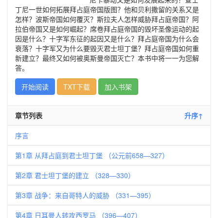
丁尼一世如何拓展拜占庭帝国版图？他和贝利撒留的关系又是
怎样？波斯帝国如何覆灭？斯拉夫人怎样威胁拜占庭帝国？阿
拉伯帝国又是如何崛起？席卷拜占庭帝国的毁坏圣像运动的起
因是什么？十字军东征的起因又是什么？拜占庭帝国为什么会
衰落？十字军又为什么要毁灭君士坦丁堡？拜占庭帝国如何重
新建立？最终又如何被奥斯曼帝国灭亡？本书中将一一为您解
答。
开始阅读
TXT下载
加入书架
章节列表
升序↑
序言
第1章 从拜占庭到君士坦丁堡 （公元前658—327）
第2章 君士坦丁堡的建立 （328—330）
第3章 战争：来自哥特人的威胁 （331—395）
第4章 日耳曼人转攻西罗马 （396—407）