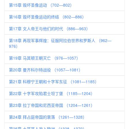
第15章 毁坏圣像运动 （702—802）
第16章 毁坏圣像运动的终结 （802—886）
第17章 文人帝王与他们的时代 （886—963）
第18章 再现军事辉煌：征服阿拉伯世界和罗斯人 （962—
976）
第19章 马其顿王朝灭亡 （976—1057）
第20章 曼齐科尔特战役 （1057—1081）
第21章 科穆宁王朝和十字军东征 （1081—1185）
第22章 十字军攻陷君士坦丁堡 （1185—1204）
第23章 拉丁帝国和尼西亚帝国 （1204—1261）
第24章 拜占庭帝国的衰落 （1261—1328）
第25章 土耳其人攻入欧洲 （1328—1370）