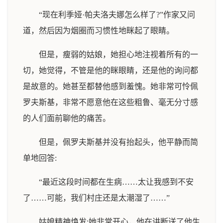
“现在利季娅·帕夫洛夫娜怎么样了?”作家又问
道，然后因为烟圈而习惯性地眯起了眼睛。
但是，瘦弱的姑娘，她担心地注视着所有的一
切，她觉得，不管是他的眯眼睛，还是他的询问都
是故意的。她甚至都替他感到羞愧。她非常可怜佩
罗夫斯基，非常不愿意他在这些粗鲁、毫无分寸感
的人们面前聊他的痛苦。
但是，佩罗夫斯基并没有抬起头，他平静而简
单地回答:
“最近这段时间都在生病……太让我感到不安
了……可能，我们村庄还是太潮湿了……”
姑娘精神焕发:她非常开心，他在讲断送了他生