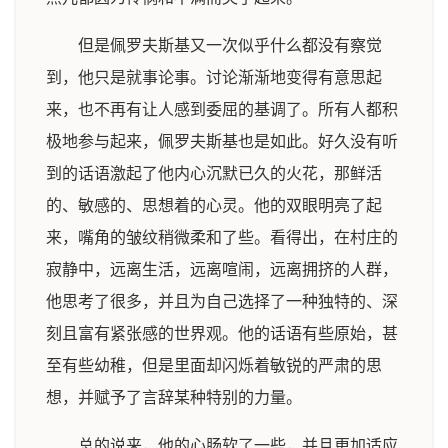
但是佩罗夫斯基又一次似乎什么都没有察觉
到，他只是就事论事。讨论渐渐地变得有意思起
来，也不再有让人感到委屈的基调了。所有人都积
极地参与起来，佩罗夫斯基也是如此。好久没有听
到的话语激起了他内心沉默已久的火花，那鲜活
的、敏感的、思想着的心灵。他的双眼明亮了起
来，嘴角的皱纹稍微柔和了些。看得出，在村庄的
寂静中，远离生活，远离喧闹，远离拥挤的人群，
他思考了很多，并且为自己选择了一种独特的、深
刻且富有紧张感的世界观。他的话语有些原始，甚
至有些幼稚，但是里面却闪烁着敏锐的严肃的思
想，并赋予了言辞某种特别的力量。
总的说来，他的心肠软了一些，并且更加适应