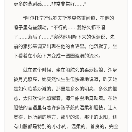
更多的悲剧感……非常非常好……”
“阿尔托宁?”佩罗夫斯基突然重问道，在他的
嗓子里有些颤动，“不行的……我好久都不唱
了……落后了……”突然他用降下来的语调说，先
前的紧张基调又出现在他的言语里。他沉默了，坐
下看着在小船下方变成一圈圈涟漪的流水。
就在这个时候，坐在船舵旁的柔弱姑娘，浑身
被月光照亮，她突然怯生生但快速地说道，昨天她
是如何临摹沙滩的，那里是多么的明亮，多么的惬
意，太阳欢快地照耀着，海洋甜蜜地舞动着。在她
胆怯的言语里有着许多孩子般的温柔和胆怯，让人
觉得，她所到的地方，那里的海，那里的太阳，还
有山脉都是特别的:小小的、温柔的、善良的，完全