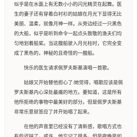
似乎是在水面上有无数小小的闪光精灵在起舞。医
生的妻子还有穿着白衬衫的姑娘在月光下显得无比
美丽、温柔，就像月神一样。从旁边经过一只黑色
的大船，似乎是听到命令一起点头致敬的渔夫们均
匀地划着船桨。当这艘船驶入月光柱时，它完全变
成了黑色的，神秘的且奇怪的一艘船。
快乐的医生请求佩罗夫斯基演唱一首歌。
姑娘又开始替他担心了:她觉得，唱歌应该是佩
罗夫斯基内心深处最痛的地方。要知道，这是所有
他所拒绝的事物中最美好的部分。但是佩罗夫斯基
非常乐意就答应了并开始唱了起来。
在他的声音里已经没有了清新感，歌唱方式也
有些迟钝了。或许，他忘记了很多。但是夜晚是如