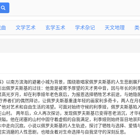
戏曲
文学艺术
玄学五术
学术杂记
天文地理
类
事》以南方滨海的避暑小城为背景，围绕歌唱家佩罗夫斯基的人生悲剧展
引出佩罗夫斯基的过往：他曾是被寄予厚望的天才男中音，因与年长的利
过高光岁月，却在利季娅年老色衰后，为报恩选择牺牲艺术前途，与她隐
 疗养者们的偶然拜访，让佩罗夫斯基重逢年轻的画家利多奇卡，两人在月
了他对艺术和自由生活的渴望。可面对始终守候的利季娅，佩罗夫斯基陷
在山村。 两年后，众人再次探访，发现佩罗夫斯基已变得苍老消沉，才华
狭隘。他在闭塞的山村中固守着虚假的自我满足，利季娅则始终盲目地崇
木中走向沉寂。小说以佩罗夫斯基的人生轨迹，探讨了牺牲与选择、爱情
现实消磨的人性悲剧，也暗含着对生命选择与自我坚守的深刻反思。