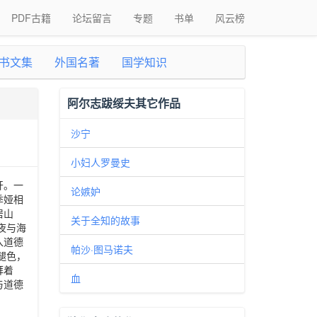
PDF古籍
论坛留言
专题
书单
风云榜
书文集
外国名著
国学知识
阿尔志跋绥夫其它作品
沙宁
小妇人罗曼史
开。一
论嫉妒
季娅相
居山
关于全知的故事
夜与海
入道德
帕沙·图马诺夫
褪色，
拜着
血
与道德