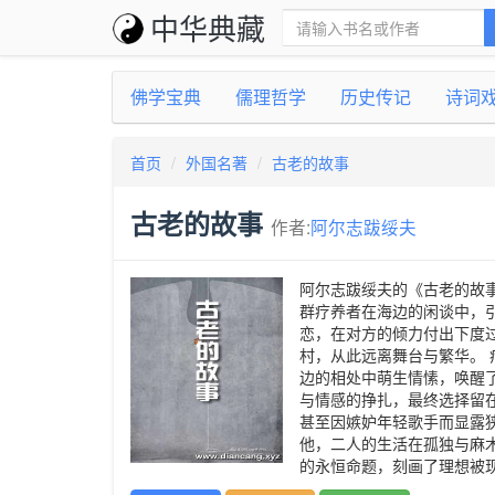
中华典藏
佛学宝典
儒理哲学
历史传记
诗词
首页
外国名著
古老的故事
古老的故事
作者:
阿尔志跋绥夫
阿尔志跋绥夫的《古老的故
群疗养者在海边的闲谈中，
恋，在对方的倾力付出下度
村，从此远离舞台与繁华。
边的相处中萌生情愫，唤醒
与情感的挣扎，最终选择留
甚至因嫉妒年轻歌手而显露
他，二人的生活在孤独与麻
的永恒命题，刻画了理想被