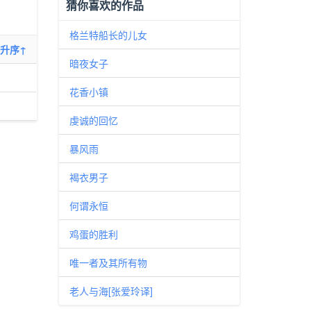
猜你喜欢的作品
格兰特船长的儿女
升序↑
暗夜女子
花香小镇
虔诚的回忆
暴风雨
褐衣男子
何谓永恒
鸡蛋的胜利
唯一者及其所有物
老人与海[张爱玲译]