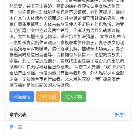
信杀妻，并非天生善妒。真正的嫉妒者预先认定女性虚伪淫
荡，仅凭细微举动就能凭空捏造不忠证据。老作家提出，嫉妒
由自恋与肉体嗜欲交织而成：社会舆论嘲弄遭背叛的男性，使
其自尊备受摧残；肉体占有欲又使人不断脑补伴侣私情，饱受
幻想折磨。文中还谈及两性差异，作者认为男性出轨难以掩
饰，女性却擅长身心伪装，谎言持续加深猜忌。 文章以格鲁吉
亚贵族杀妻实例佐证观点：贵族原本信任妻子，妻子屡次用谎
言遮掩与军官的暧昧，信任逐渐瓦解。撞破亲密场面后，妻子
被逼问时刻意出言羞辱、谎称拥有众多情人，绝望的贵族失手
杀妻。此后军官远赴他乡，贵族终生困在妻子是否真的出轨的
谜题中，在无尽猜疑里日渐衰老。 深夜二人辞别，“我” 原本的
看法产生动摇。情爱内情只有当事者知晓，外人难以探明全部
原委，无法简单审判行凶者。文末月色寂寥，“我” 孤身漫步，
感叹嫉妒是难以勘破的人性谜题。
开始阅读
TXT下载
加入书架
章节列表
升序↑
第一章