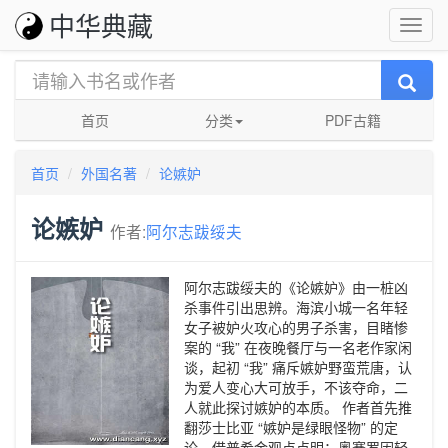
中华典藏
首页
分类
PDF古籍
首页
外国名著
论嫉妒
论嫉妒
作者:
阿尔志跋绥夫
阿尔志跋绥夫的《论嫉妒》由一桩凶
杀事件引出思辨。海滨小城一名年轻
女子被妒火攻心的男子杀害，目睹惨
案的 “我” 在夜晚餐厅与一名老作家闲
谈，起初 “我” 痛斥嫉妒野蛮荒唐，认
为爱人变心大可放手，不该夺命，二
人就此探讨嫉妒的本质。 作者首先推
翻莎士比亚 “嫉妒是绿眼怪物” 的定
论，借普希金观点点明：奥赛罗因轻