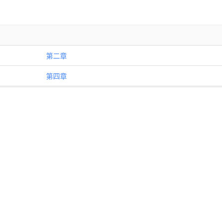
第二章
第四章