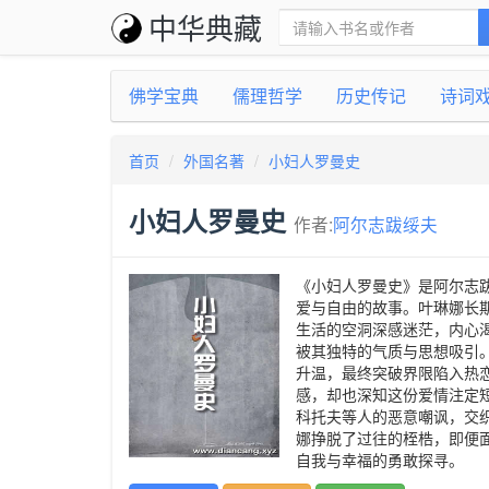
中华典藏
佛学宝典
儒理哲学
历史传记
诗词
首页
外国名著
小妇人罗曼史
小妇人罗曼史
作者:
阿尔志跋绥夫
《小妇人罗曼史》是阿尔志跋
爱与自由的故事。叶琳娜长
生活的空洞深感迷茫，内心
被其独特的气质与思想吸引
升温，最终突破界限陷入热
感，却也深知这份爱情注定
科托夫等人的恶意嘲讽，交
娜挣脱了过往的桎梏，即便
自我与幸福的勇敢探寻。