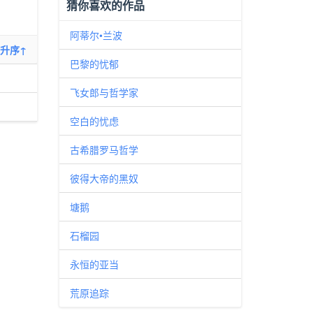
猜你喜欢的作品
阿蒂尔•兰波
升序↑
巴黎的忧郁
飞女郎与哲学家
空白的忧虑
古希腊罗马哲学
彼得大帝的黑奴
塘鹅
石榴园
永恒的亚当
荒原追踪