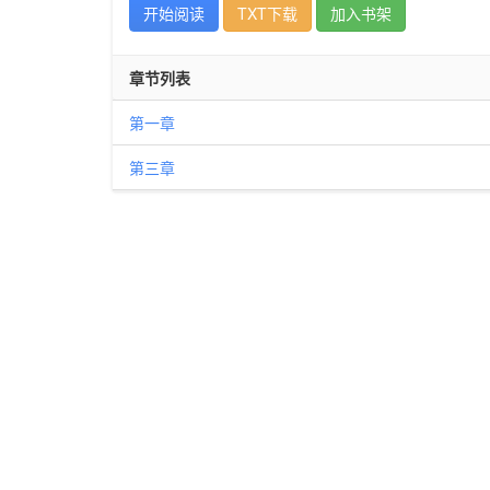
开始阅读
TXT下载
加入书架
章节列表
第一章
第三章