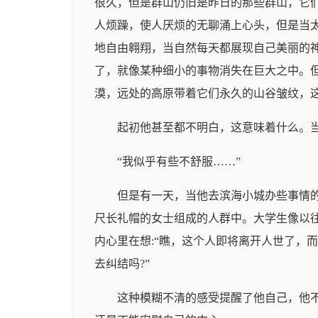
很久，但是群山仍旧是昨日的那些群山，它
人烦躁，使人厌烦的无聊涌上心头，但是当
地自由翱翔，当自然每天都展现自己美丽的
了，就像某种细小的事物消失在巨大之中。
漠，远处的高原带着它们永久的山谷皱纹，
起初他甚至都不明白，这意味着什么。当
“我似乎有些不舒服……”
但是有一天，当他去滨海小城办些事情
尺长礼帽的女士组成的人群中。大学生像以
内心里在想:“瞧，这个人即将离开人世了，
去纠结吗?”
这种模糊不清的感受提醒了他自己，他