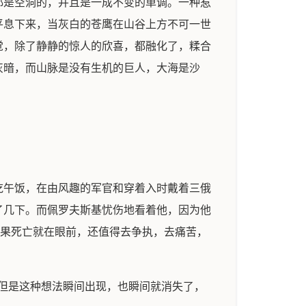
都是空洞的，并且是一成不变的单调。一种惹
平息下来，当灰白的苍鹰在山谷上方不可一世
觉，除了静静的惊人的欣喜，都融化了，糅合
灰暗，而山脉是没有生机的巨人，大海是沙
吃午饭，在由风趣的军官和穿着入时戴着三俄
了几下。而佩罗夫斯基忧伤地看着他，因为他
如果死亡就在眼前，还值得去争执，去痛苦，
但是这种想法瞬间出现，也瞬间就消失了，