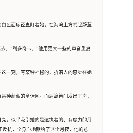
的白色面庞径直盯着她，在海湾上方卷起蔚蓝
去。“利多奇卡。”他用更大一些的声音重复
在这一刻，有某种神秘的，折磨人的感觉在她
着某种蔚蓝的童话网。而后篱笆门发出了声，
月亮，似乎吸引她的是这执着的、有魔力的月
了反抗，全身心地献给了这个月夜，他的意