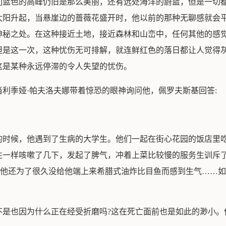
们蓝色的高峰仍旧是那么美丽，还有远处海洋的蔚蓝，但是一切
太阳升起，当悬崖边的蔷薇花盛开时，他以前的那种无聊感就会
神秘之处。在这种接近土地，接近森林和山峦中，任何其他的感
但是这一次，这种忧伤无可排解，就连鲜红色的落日都让人觉得
这是某种永远停滞的令人失望的忧伤。
利季娅·帕夫洛夫娜带着惊恐的眼神询问他，佩罗夫斯基回答:
的时候，他遇到了生病的大学生。他们一起在街心花园的饭店里
往一样咳嗽了几下，发起了脾气，冲着上菜比较慢的服务生训斥
而他还为了很久没给他端上来希腊式油炸比目鱼而感到生气……
不是也因为什么正在经受折磨吗?这在死亡面前也是如此的渺小。