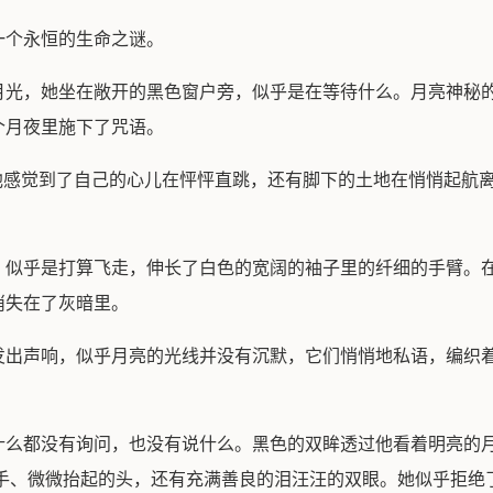
一个永恒的生命之谜。
月光，她坐在敞开的黑色窗户旁，似乎是在等待什么。月亮神秘
个月夜里施下了咒语。
他感觉到了自己的心儿在怦怦直跳，还有脚下的土地在悄悄起航离
，似乎是打算飞走，伸长了白色的宽阔的袖子里的纤细的手臂。
消失在了灰暗里。
发出声响，似乎月亮的光线并没有沉默，它们悄悄地私语，编织
什么都没有询问，也没有说什么。黑色的双眸透过他看着明亮的
双手、微微抬起的头，还有充满善良的泪汪汪的双眼。她似乎拒绝