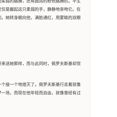
而柔弱的胳膊，还有圆润的粉色胳膊肘。平生
仅仅是握起这只柔弱的手，静静地亲吻它。在
切。她转身朝向他，满脸通红，用蒙眬的双眼
原来送她那样，而与此同时，佩罗夫斯基却觉
一个接一个地熄灭了。佩罗夫斯基行走着就像
梦一场，而现在他年轻而自由，就像曾经有过