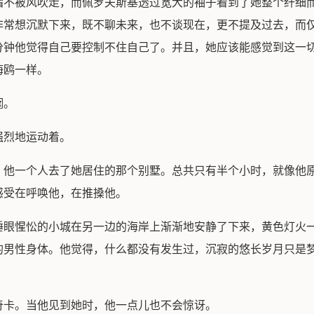
帽不被风吹走，而佩罗夫斯基透过宽大的袖子看到了她整个纤细
非常想沉默下来，既不聊未来，也不谈现在，更不提及过去，而
分钟他觉得自己要控制不住自己了。并且，她应该能感觉到这一
海鸥一样。
悯。
强烈地运动着。
，他一个人去了她居住的那个别墅。总共只有半个小时，就像他
感受在呼唤他，在推搡他。
睡眼惺忪的小城在另一边的海岸上渐渐地安静了下来，黄色灯火
的男性身体。他觉得，什么都没有发生过，沉寂的悠长岁月只是
奇卡。当他见到她时，他一点儿也不会惊讶。