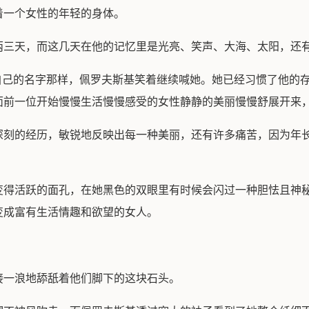
着一个女性的年轻的身体。
两三天，而这几天在他的记忆里是光亮、笑声、大海、太阳，还
出自己的名字那样，佩罗夫斯基笑着继续喊她。她已经习惯了他的
面前一位开始慢慢生活慢慢感受的女性静静的美丽慢慢舒展开来
深刻的经历，敏锐地反映出每一种美丽，还有许多痛苦，因为年
变得活跃的面孔，在她黑色的双眼里有时候会闪过一种胆怯且神
变成富有生活情趣和欲望的女人。
接一浪地舔舐着他们脚下的这块石头。